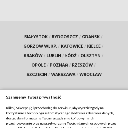
BIAŁYSTOK
/
BYDGOSZCZ
/
GDAŃSK
/
GORZÓW WLKP.
/
KATOWICE
/
KIELCE
/
KRAKÓW
/
LUBLIN
/
ŁÓDŹ
/
OLSZTYN
/
OPOLE
/
POZNAŃ
/
RZESZÓW
/
SZCZECIN
/
WARSZAWA
/
WROCŁAW
Szanujemy Twoją prywatność
Dołącz do nas:
Kliknij "Akceptuję i przechodzę do serwisu", aby wyrazić zgody na
korzystanie z technologii automatycznego śledzenia i zbierania danych,
TVP
dostęp do informacji na Twoim urządzeniu końcowym i ich
Abonament TVP
przechowywanie oraz na przetwarzanie Twoich danych osobowych przez
Regulamin TVP