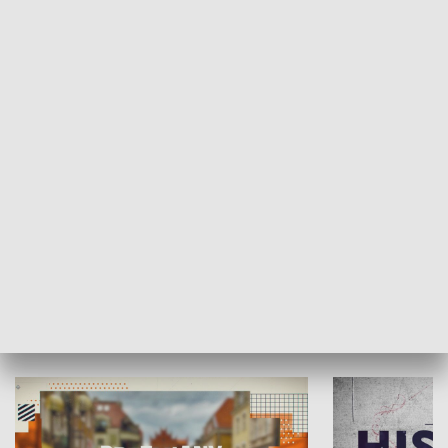
SPOŁECZEŃSTWO
Moje miejsce
Winda region
HISTORIA