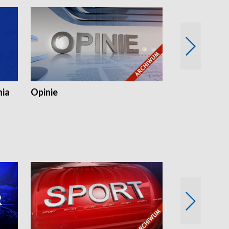
nia
Opinie
Opinie Elblą