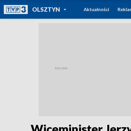
POWRÓT DO
OLSZTYN
Aktualności
Rekla
TVP REGIONY
Wiceminister Jerz