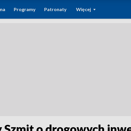
ma
Programy
Patronaty
Więcej
y Szmit o drogowych inw