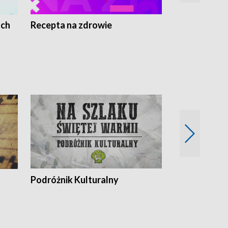
ach
Recepta na zdrowie
Wybieram z
Podróżnik Kulturalny
Okolice Szla