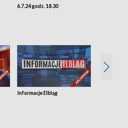
6.7.24 godz. 18.30
5.7.24 godz. 
Informacje Elbląg
Wstaje nowy