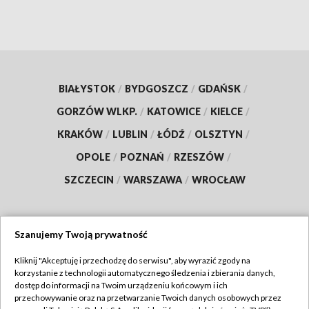
BIAŁYSTOK
/
BYDGOSZCZ
/
GDAŃSK
/
GORZÓW WLKP.
/
KATOWICE
/
KIELCE
/
KRAKÓW
/
LUBLIN
/
ŁÓDŹ
/
OLSZTYN
/
OPOLE
/
POZNAŃ
/
RZESZÓW
/
SZCZECIN
/
WARSZAWA
/
WROCŁAW
Szanujemy Twoją prywatność
Dołącz do nas:
Kliknij "Akceptuję i przechodzę do serwisu", aby wyrazić zgody na
korzystanie z technologii automatycznego śledzenia i zbierania danych,
TVP
dostęp do informacji na Twoim urządzeniu końcowym i ich
Abonament TVP
przechowywanie oraz na przetwarzanie Twoich danych osobowych przez
Regulamin TVP