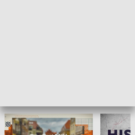
SPOŁECZEŃSTWO
Moje miejsce
Winda region
HISTORIA