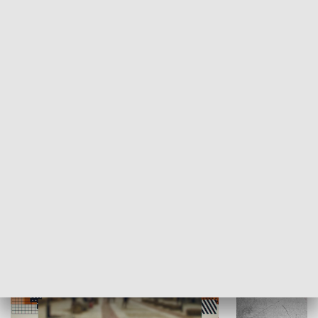
Moje miejsce
Winda region
HISTORIA