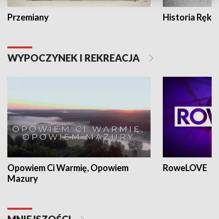
Przemiany
Historia Ręką
WYPOCZYNEK I REKREACJA
Opowiem Ci Warmię, Opowiem
RoweLOVE
Mazury
MNIEJSZOŚCI