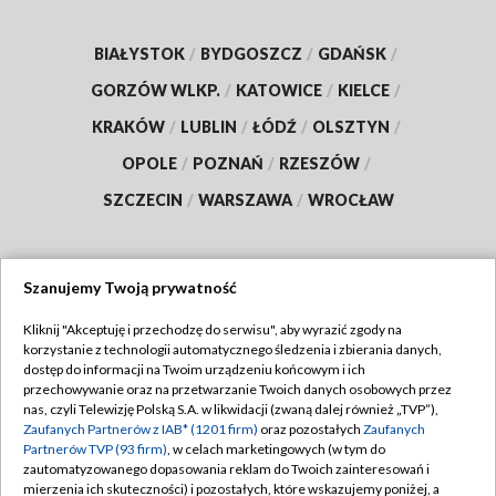
BIAŁYSTOK
/
BYDGOSZCZ
/
GDAŃSK
/
GORZÓW WLKP.
/
KATOWICE
/
KIELCE
/
KRAKÓW
/
LUBLIN
/
ŁÓDŹ
/
OLSZTYN
/
OPOLE
/
POZNAŃ
/
RZESZÓW
/
SZCZECIN
/
WARSZAWA
/
WROCŁAW
Szanujemy Twoją prywatność
Dołącz do nas:
Kliknij "Akceptuję i przechodzę do serwisu", aby wyrazić zgody na
korzystanie z technologii automatycznego śledzenia i zbierania danych,
TVP
dostęp do informacji na Twoim urządzeniu końcowym i ich
Abonament TVP
przechowywanie oraz na przetwarzanie Twoich danych osobowych przez
Regulamin TVP
nas, czyli Telewizję Polską S.A. w likwidacji (zwaną dalej również „TVP”),
Emisja w TVP
Zaufanych Partnerów z IAB* (1201 firm)
oraz pozostałych
Zaufanych
Polityka prywatności
Partnerów TVP (93 firm)
, w celach marketingowych (w tym do
Centrum informacji TVP
Moje zgody
zautomatyzowanego dopasowania reklam do Twoich zainteresowań i
mierzenia ich skuteczności) i pozostałych, które wskazujemy poniżej, a