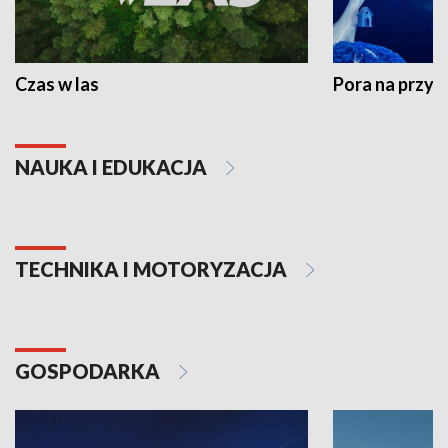
Czas w las
Pora na przyr
NAUKA I EDUKACJA
TECHNIKA I MOTORYZACJA
GOSPODARKA