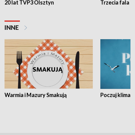
20 lat TVP3 Olsztyn
Trzecia fala -
INNE
Warmia i Mazury Smakują
Poczuj klimat