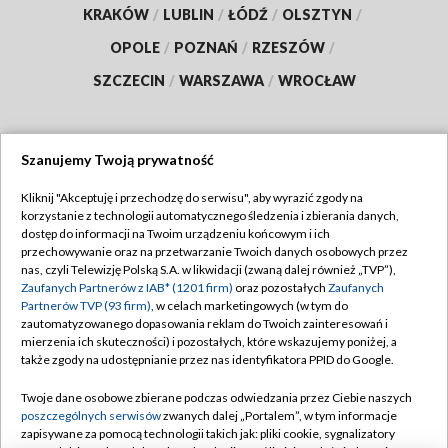
KRAKÓW
/
LUBLIN
/
ŁÓDŹ
/
OLSZTYN
/
OPOLE
/
POZNAŃ
/
RZESZÓW
/
SZCZECIN
/
WARSZAWA
/
WROCŁAW
Szanujemy Twoją prywatność
Dołącz do nas:
Kliknij "Akceptuję i przechodzę do serwisu", aby wyrazić zgody na
korzystanie z technologii automatycznego śledzenia i zbierania danych,
TVP
dostęp do informacji na Twoim urządzeniu końcowym i ich
Abonament TVP
przechowywanie oraz na przetwarzanie Twoich danych osobowych przez
Regulamin TVP
nas, czyli Telewizję Polską S.A. w likwidacji (zwaną dalej również „TVP”),
Emisja w TVP
Polityka prywatności
Zaufanych Partnerów z IAB* (1201 firm)
oraz pozostałych
Zaufanych
Partnerów TVP (93 firm)
, w celach marketingowych (w tym do
Centrum informacji TVP
Moje zgody
zautomatyzowanego dopasowania reklam do Twoich zainteresowań i
mierzenia ich skuteczności) i pozostałych, które wskazujemy poniżej, a
Naziemna Telewizja Cyfrowa
Pomoc
także zgody na udostępnianie przez nas identyfikatora PPID do Google.
Sklep TVP
Biuro reklamy
Twoje dane osobowe zbierane podczas odwiedzania przez Ciebie naszych
Rada Programowa
Kontakt
poszczególnych serwisów
zwanych dalej „Portalem”, w tym informacje
zapisywane za pomocą technologii takich jak: pliki cookie, sygnalizatory
System NOS