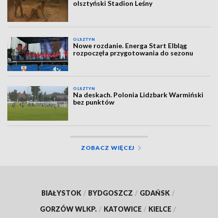
olsztyński Stadion Leśny
OLSZTYN
Nowe rozdanie. Energa Start Elbląg
rozpoczęła przygotowania do sezonu
OLSZTYN
Na deskach. Polonia Lidzbark Warmiński
bez punktów
ZOBACZ WIĘCEJ
BIAŁYSTOK
/
BYDGOSZCZ
/
GDAŃSK
/
GORZÓW WLKP.
/
KATOWICE
/
KIELCE
/