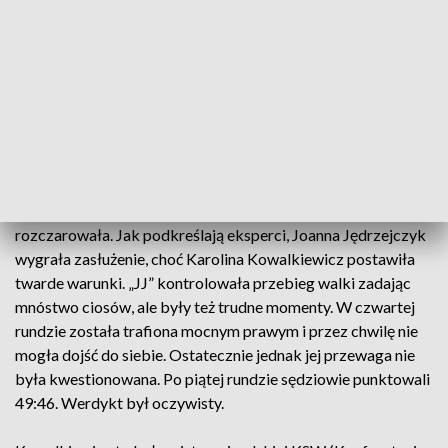
Starcie dwóch Polek zapowiadane było jako jedna z walk
wieczoru. Informowały o tym choćby billboardy na Times
Square, gdzie podobizny Jędrzejczyk i Kowalkiewicz
sąsiadowały m.in… z wizerunkiem Donalda Trumpa. Bilety na
wieczór UFC zostały wyprzedane i w słynnej hali Madison
Square Garden zasiadło ok. 20 tysięcy ludzi. Galę można było
obejrzeć także w telewizji i internecie.
Walka mistrzyni z Olsztyna i pretendentki z Łodzi nie
rozczarowała. Jak podkreślają eksperci, Joanna Jędrzejczyk
wygrała zasłużenie, choć Karolina Kowalkiewicz postawiła
twarde warunki. „JJ” kontrolowała przebieg walki zadając
mnóstwo ciosów, ale były też trudne momenty. W czwartej
rundzie została trafiona mocnym prawym i przez chwilę nie
mogła dojść do siebie. Ostatecznie jednak jej przewaga nie
była kwestionowana. Po piątej rundzie sędziowie punktowali
49:46. Werdykt był oczywisty.