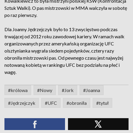
Kowalkiewicz to była mistrzyni polskiej KSW (Konfrontacja
Sztuk Walki). O pas mistrzowski w MMA walczyła w sobotę
po raz pierwszy.
Dla Joanny Jędrzejczyk było to 13 zwycięstwo podczas
trwającej od 2012 roku zawodowej kariery. W ramach walk
organizowanych przez amerykańską organizację UFC
olsztynianka wygrała siedem pojedynków, cztery razy
obroniła mistrzowski pas. Od pewnego czasu jest najwyżej
notowaną kobietą w rankingu UFC bez podziału na płeć i
wagę.
#królowa
#Nowy
#Jork
#Joanna
#Jędrzejczyk
#UFC
#obroniła
#tytuł