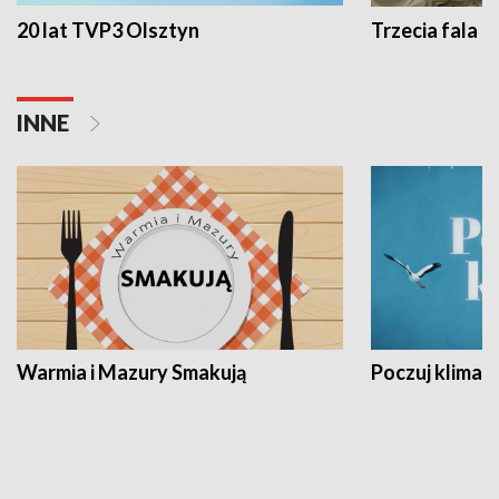
20 lat TVP3 Olsztyn
Trzecia fala -
INNE
Warmia i Mazury Smakują
Poczuj klimat