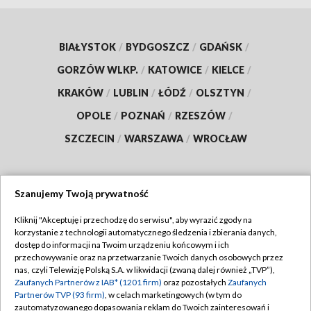
BIAŁYSTOK
/
BYDGOSZCZ
/
GDAŃSK
/
GORZÓW WLKP.
/
KATOWICE
/
KIELCE
/
KRAKÓW
/
LUBLIN
/
ŁÓDŹ
/
OLSZTYN
/
OPOLE
/
POZNAŃ
/
RZESZÓW
/
SZCZECIN
/
WARSZAWA
/
WROCŁAW
Szanujemy Twoją prywatność
Dołącz do nas:
Kliknij "Akceptuję i przechodzę do serwisu", aby wyrazić zgody na
korzystanie z technologii automatycznego śledzenia i zbierania danych,
TVP
dostęp do informacji na Twoim urządzeniu końcowym i ich
Abonament TVP
przechowywanie oraz na przetwarzanie Twoich danych osobowych przez
Regulamin TVP
nas, czyli Telewizję Polską S.A. w likwidacji (zwaną dalej również „TVP”),
Emisja w TVP
Zaufanych Partnerów z IAB* (1201 firm)
oraz pozostałych
Zaufanych
Polityka prywatności
Partnerów TVP (93 firm)
, w celach marketingowych (w tym do
Centrum informacji TVP
Moje zgody
zautomatyzowanego dopasowania reklam do Twoich zainteresowań i