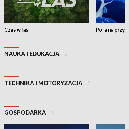
Czas w las
Pora na przyr
NAUKA I EDUKACJA
TECHNIKA I MOTORYZACJA
GOSPODARKA