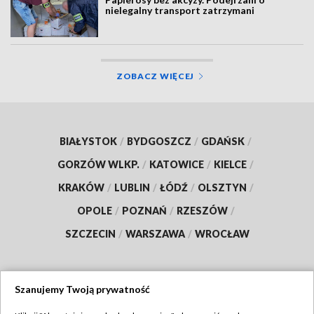
nielegalny transport zatrzymani
ZOBACZ WIĘCEJ
BIAŁYSTOK
/
BYDGOSZCZ
/
GDAŃSK
/
GORZÓW WLKP.
/
KATOWICE
/
KIELCE
/
KRAKÓW
/
LUBLIN
/
ŁÓDŹ
/
OLSZTYN
/
OPOLE
/
POZNAŃ
/
RZESZÓW
/
SZCZECIN
/
WARSZAWA
/
WROCŁAW
Szanujemy Twoją prywatność
Dołącz do nas: