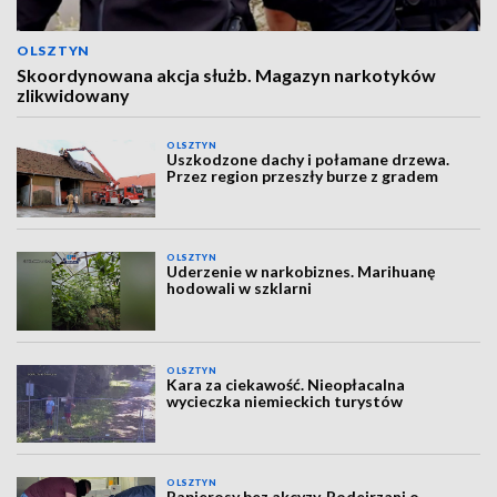
OLSZTYN
Skoordynowana akcja służb. Magazyn narkotyków
zlikwidowany
OLSZTYN
Uszkodzone dachy i połamane drzewa.
Przez region przeszły burze z gradem
OLSZTYN
Uderzenie w narkobiznes. Marihuanę
hodowali w szklarni
OLSZTYN
Kara za ciekawość. Nieopłacalna
wycieczka niemieckich turystów
OLSZTYN
Papierosy bez akcyzy. Podejrzani o