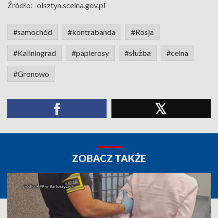
Źródło:
olsztyn.scelna.gov.pl
#samochód
#kontrabanda
#Rosja
#Kaliningrad
#papierosy
#służba
#celna
#Gronowo
ZOBACZ TAKŻE