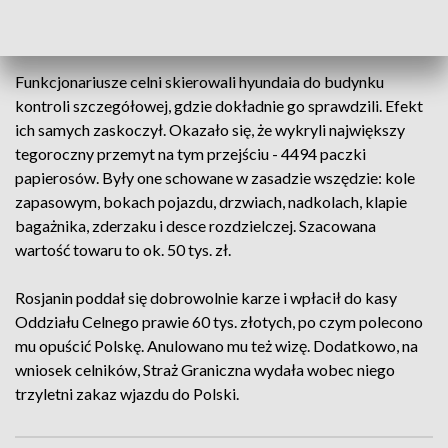
twierdząc, że obydwoje z żoną nie palą, więc nie wiozą
papierosów. Celem podróży miały być zakupy w Łodzi.
Funkcjonariusze celni skierowali hyundaia do budynku
kontroli szczegółowej, gdzie dokładnie go sprawdzili. Efekt
ich samych zaskoczył. Okazało się, że wykryli największy
tegoroczny przemyt na tym przejściu - 4494 paczki
papierosów. Były one schowane w zasadzie wszędzie: kole
zapasowym, bokach pojazdu, drzwiach, nadkolach, klapie
bagażnika, zderzaku i desce rozdzielczej. Szacowana
wartość towaru to ok. 50 tys. zł.
Rosjanin poddał się dobrowolnie karze i wpłacił do kasy
Oddziału Celnego prawie 60 tys. złotych, po czym polecono
mu opuścić Polskę. Anulowano mu też wizę. Dodatkowo, na
wniosek celników, Straż Graniczna wydała wobec niego
trzyletni zakaz wjazdu do Polski.