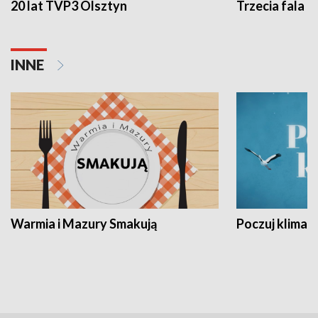
20 lat TVP3 Olsztyn
Trzecia fala -
INNE
Warmia i Mazury Smakują
Poczuj klimat