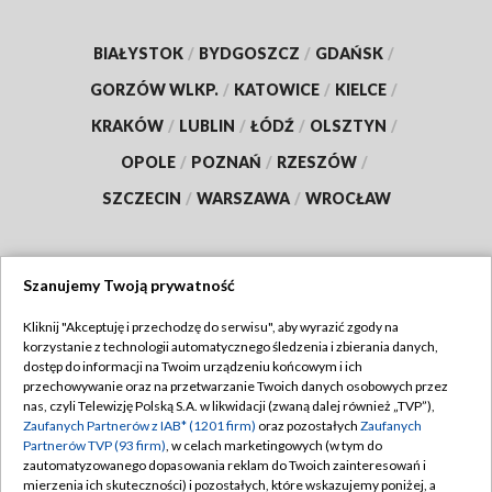
BIAŁYSTOK
/
BYDGOSZCZ
/
GDAŃSK
/
GORZÓW WLKP.
/
KATOWICE
/
KIELCE
/
KRAKÓW
/
LUBLIN
/
ŁÓDŹ
/
OLSZTYN
/
OPOLE
/
POZNAŃ
/
RZESZÓW
/
SZCZECIN
/
WARSZAWA
/
WROCŁAW
Szanujemy Twoją prywatność
Dołącz do nas:
Kliknij "Akceptuję i przechodzę do serwisu", aby wyrazić zgody na
korzystanie z technologii automatycznego śledzenia i zbierania danych,
TVP
dostęp do informacji na Twoim urządzeniu końcowym i ich
Abonament TVP
przechowywanie oraz na przetwarzanie Twoich danych osobowych przez
Regulamin TVP
nas, czyli Telewizję Polską S.A. w likwidacji (zwaną dalej również „TVP”),
Emisja w TVP
Zaufanych Partnerów z IAB* (1201 firm)
oraz pozostałych
Zaufanych
Polityka prywatności
Partnerów TVP (93 firm)
, w celach marketingowych (w tym do
Centrum informacji TVP
Moje zgody
zautomatyzowanego dopasowania reklam do Twoich zainteresowań i
mierzenia ich skuteczności) i pozostałych, które wskazujemy poniżej, a