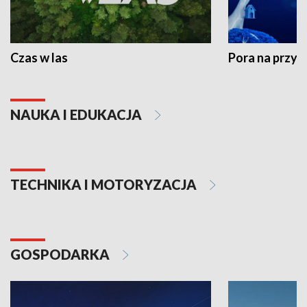
Czas w las
Pora na przyr
NAUKA I EDUKACJA
TECHNIKA I MOTORYZACJA
GOSPODARKA