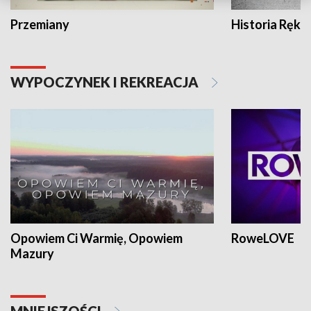
Przemiany
Historia Ręką
WYPOCZYNEK I REKREACJA
Opowiem Ci Warmię, Opowiem
RoweLOVE
Mazury
MNIEJSZOŚCI