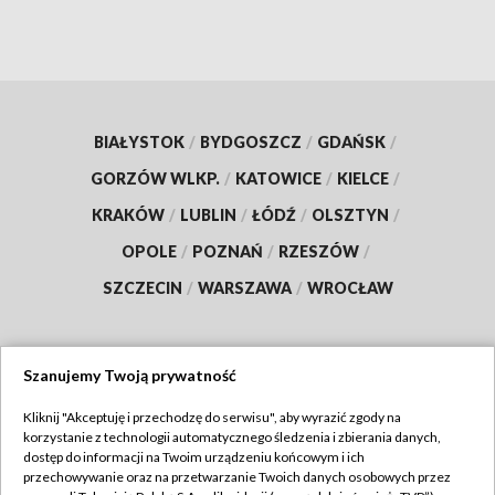
BIAŁYSTOK
/
BYDGOSZCZ
/
GDAŃSK
/
GORZÓW WLKP.
/
KATOWICE
/
KIELCE
/
KRAKÓW
/
LUBLIN
/
ŁÓDŹ
/
OLSZTYN
/
OPOLE
/
POZNAŃ
/
RZESZÓW
/
SZCZECIN
/
WARSZAWA
/
WROCŁAW
Szanujemy Twoją prywatność
Dołącz do nas:
Kliknij "Akceptuję i przechodzę do serwisu", aby wyrazić zgody na
korzystanie z technologii automatycznego śledzenia i zbierania danych,
TVP
dostęp do informacji na Twoim urządzeniu końcowym i ich
Abonament TVP
przechowywanie oraz na przetwarzanie Twoich danych osobowych przez
Regulamin TVP