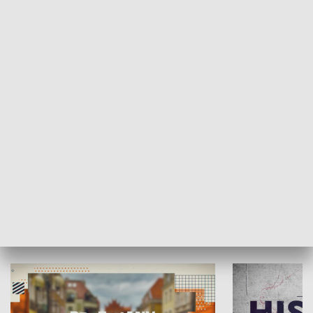
SPOŁECZEŃSTWO
Moje miejsce
Winda region
HISTORIA