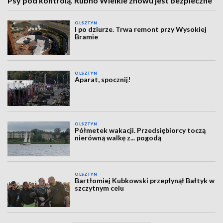
Psy pod kontrolą. Rubno Wielkie znowu jest bezpieczne
OLSZTYN
I po dziurze. Trwa remont przy Wysokiej
Bramie
OLSZTYN
Aparat, spocznij!
OLSZTYN
Półmetek wakacji. Przedsiębiorcy toczą
nierówną walkę z... pogodą
OLSZTYN
Bartłomiej Kubkowski przepłynął Bałtyk w
szczytnym celu