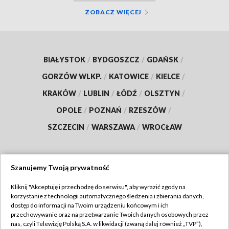
ZOBACZ WIĘCEJ
BIAŁYSTOK
/
BYDGOSZCZ
/
GDAŃSK
/
GORZÓW WLKP.
/
KATOWICE
/
KIELCE
/
KRAKÓW
/
LUBLIN
/
ŁÓDŹ
/
OLSZTYN
/
OPOLE
/
POZNAŃ
/
RZESZÓW
/
SZCZECIN
/
WARSZAWA
/
WROCŁAW
Szanujemy Twoją prywatność
Dołącz do nas:
Kliknij "Akceptuję i przechodzę do serwisu", aby wyrazić zgody na
korzystanie z technologii automatycznego śledzenia i zbierania danych,
TVP
dostęp do informacji na Twoim urządzeniu końcowym i ich
Abonament TVP
przechowywanie oraz na przetwarzanie Twoich danych osobowych przez
Regulamin TVP
nas, czyli Telewizję Polską S.A. w likwidacji (zwaną dalej również „TVP”),