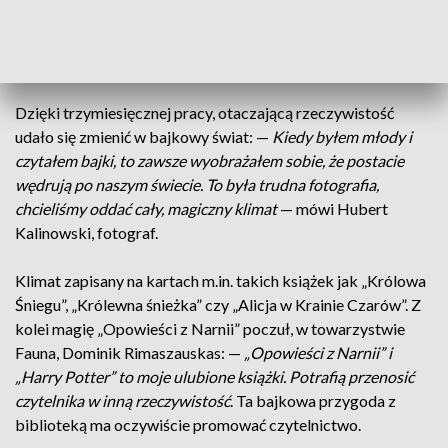
młodych ludzi, 12 książek, spotkania ze scenografką i
kostiumografką, warsztaty z charakteryzacji czy sesje
zdjęciowe.
Dzięki trzymiesięcznej pracy, otaczającą rzeczywistość
udało się zmienić w bajkowy świat: —
Kiedy byłem młody i
czytałem bajki, to zawsze wyobrażałem sobie, że postacie
wędrują po naszym świecie. To była trudna fotografia,
chcieliśmy oddać cały, magiczny klimat
— mówi Hubert
Kalinowski, fotograf.
Klimat zapisany na kartach m.in. takich książek jak „Królowa
Śniegu”, „Królewna śnieżka” czy „Alicja w Krainie Czarów”. Z
kolei magię „Opowieści z Narnii” poczuł, w towarzystwie
Fauna, Dominik Rimaszauskas: —
„Opowieści z Narnii” i
„Harry Potter” to moje ulubione książki. Potrafią przenosić
czytelnika w inną rzeczywistość
. Ta bajkowa przygoda z
biblioteką ma oczywiście promować czytelnictwo.