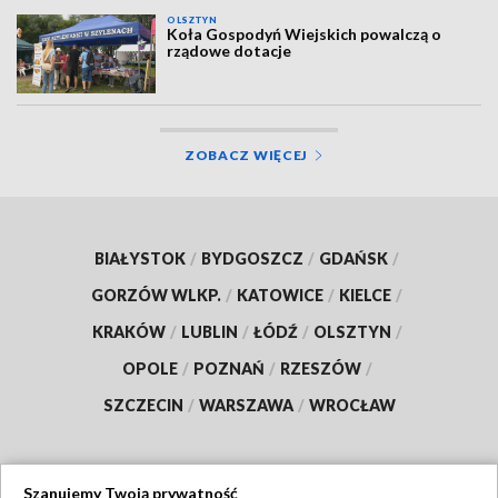
OLSZTYN
Koła Gospodyń Wiejskich powalczą o
rządowe dotacje
ZOBACZ WIĘCEJ
BIAŁYSTOK
/
BYDGOSZCZ
/
GDAŃSK
/
GORZÓW WLKP.
/
KATOWICE
/
KIELCE
/
KRAKÓW
/
LUBLIN
/
ŁÓDŹ
/
OLSZTYN
/
OPOLE
/
POZNAŃ
/
RZESZÓW
/
SZCZECIN
/
WARSZAWA
/
WROCŁAW
Szanujemy Twoją prywatność