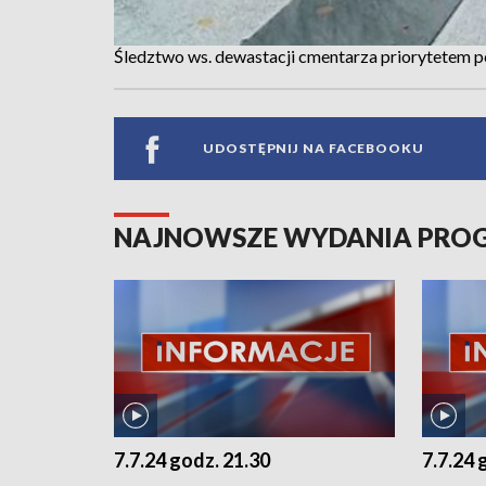
Śledztwo ws. dewastacji cmentarza priorytetem po
UDOSTĘPNIJ NA FACEBOOKU
NAJNOWSZE WYDANIA PR
7.7.24 godz. 21.30
7.7.24 