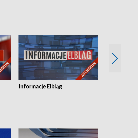
Informacje Elbląg
Wstaje nowy