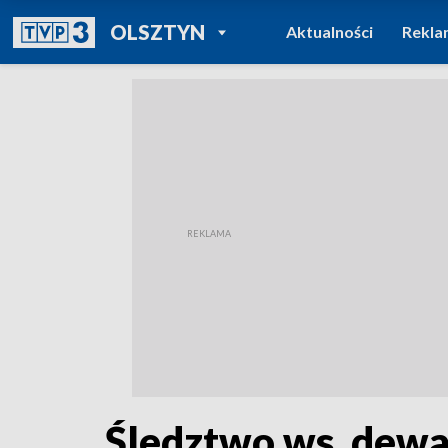
POWRÓT DO
OLSZTYN
Aktualności
Rekla
TVP REGIONY
Śledztwo ws. dewas