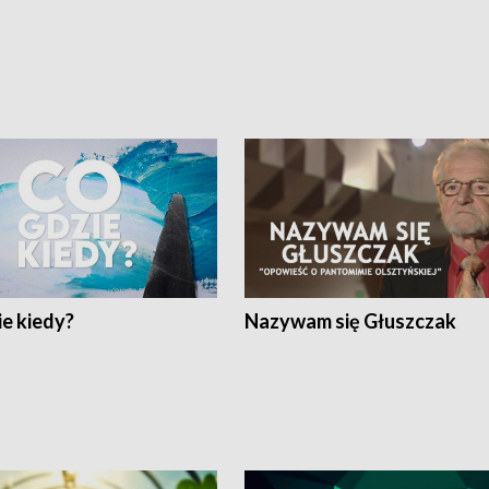
e kiedy?
Nazywam się Głuszczak