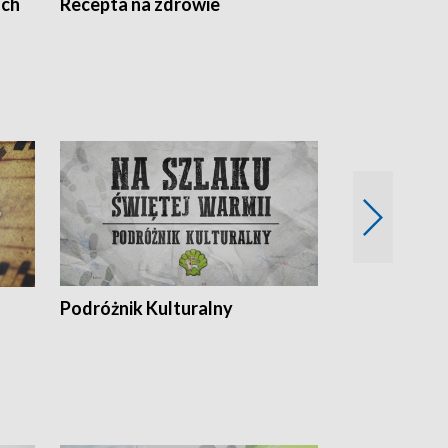
ach
Recepta na zdrowie
Wybieram z
Podróżnik Kulturalny
Okolice Szla