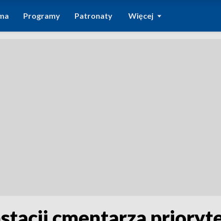
ma
Programy
Patronaty
Więcej
tacji cmentarza prioryte