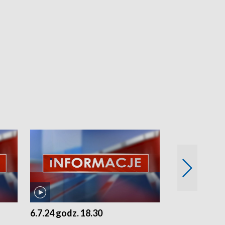
6.7.24 godz. 18.30
5.7.24 godz. 