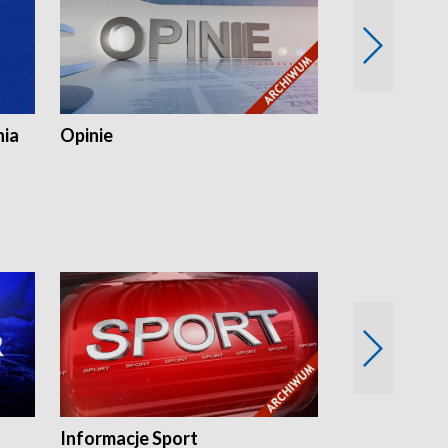
nia
Opinie
Opinie Elblą
Informacje Sport
Flesz sport