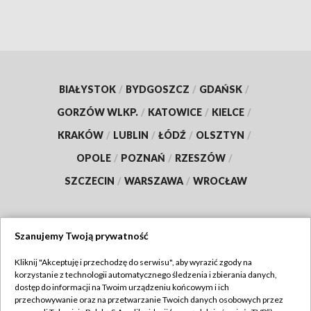
BIAŁYSTOK
/
BYDGOSZCZ
/
GDAŃSK
/
GORZÓW WLKP.
/
KATOWICE
/
KIELCE
/
KRAKÓW
/
LUBLIN
/
ŁÓDŹ
/
OLSZTYN
/
OPOLE
/
POZNAŃ
/
RZESZÓW
/
SZCZECIN
/
WARSZAWA
/
WROCŁAW
Szanujemy Twoją prywatność
Dołącz do nas:
Kliknij "Akceptuję i przechodzę do serwisu", aby wyrazić zgody na
korzystanie z technologii automatycznego śledzenia i zbierania danych,
TVP
dostęp do informacji na Twoim urządzeniu końcowym i ich
Abonament TVP
przechowywanie oraz na przetwarzanie Twoich danych osobowych przez
Regulamin TVP