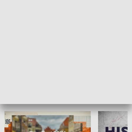
SPOŁECZEŃSTWO
Moje miejsce
Winda region
HISTORIA