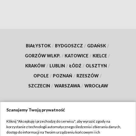
BIAŁYSTOK
/
BYDGOSZCZ
/
GDAŃSK
/
GORZÓW WLKP.
/
KATOWICE
/
KIELCE
/
KRAKÓW
/
LUBLIN
/
ŁÓDŹ
/
OLSZTYN
/
OPOLE
/
POZNAŃ
/
RZESZÓW
/
SZCZECIN
/
WARSZAWA
/
WROCŁAW
Szanujemy Twoją prywatność
Dołącz do nas:
Kliknij "Akceptuję i przechodzę do serwisu", aby wyrazić zgody na
korzystanie z technologii automatycznego śledzenia i zbierania danych,
TVP
dostęp do informacji na Twoim urządzeniu końcowym i ich