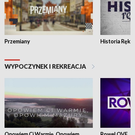
Przemiany
Historia Ręką
WYPOCZYNEK I REKREACJA
Opowiem Ci Warmię, Opowiem
RoweLOVE