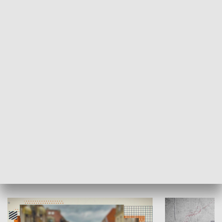
SPOŁECZEŃSTWO
Moje miejsce
Winda region
HISTORIA