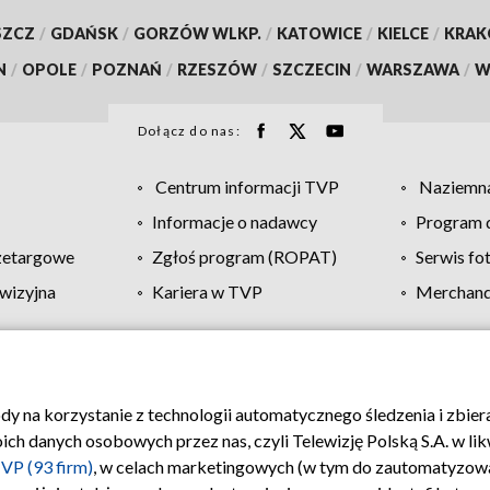
SZCZ
/
GDAŃSK
/
GORZÓW WLKP.
/
KATOWICE
/
KIELCE
/
KRA
N
/
OPOLE
/
POZNAŃ
/
RZESZÓW
/
SZCZECIN
/
WARSZAWA
/
W
Dołącz do nas:
Centrum informacji TVP
Naziemna
Informacje o nadawcy
Program d
zetargowe
Zgłoś program (ROPAT)
Serwis fo
wizyjna
Kariera w TVP
Merchandi
Polityka prywatności
Moje zgody
Pomoc
Biuro re
ody na korzystanie z technologii automatycznego śledzenia i zbie
 danych osobowych przez nas, czyli Telewizję Polską S.A. w likw
VP (93 firm)
, w celach marketingowych (w tym do zautomatyzow