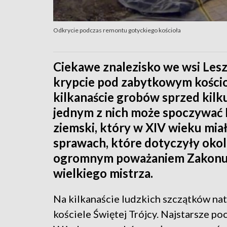
Odkrycie podczas remontu gotyckiego kościoła
Ciekawe znalezisko we wsi Les
krypcie pod zabytkowym kości
kilkanaście grobów sprzed kilk
jednym z nich może spoczywać P
ziemski, który w XIV wieku mia
sprawach, które dotyczyły okoli
ogromnym poważaniem Zakonu 
wielkiego mistrza.
Na kilkanaście ludzkich szczątków na
kościele Świętej Trójcy. Najstarsze po