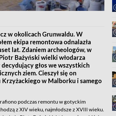
zcz w okolicach Grunwaldu. W
ołem ekipa remontowa odnalazła
uset lat. Zdaniem archeologów, w
iotr Bażyński wielki włodarza
ł decydujący głos we wszystkich
cznych ziem. Cieszył się on
Krzyżackiego w Malborku i samego
trafiono podczas remontu w gotyckim
chodzą z XIV wieku, najmłodsze z XVIII wieku.