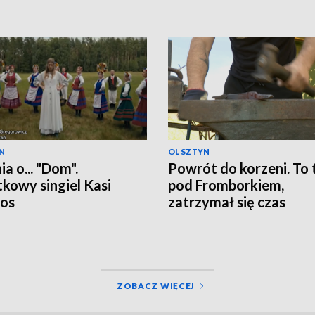
N
OLSZTYN
a o... "Dom".
Powrót do korzeni. To 
kowy singiel Kasi
pod Fromborkiem,
os
zatrzymał się czas
ZOBACZ WIĘCEJ