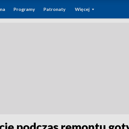
ma
Programy
Patronaty
Więcej
cie podczas remontu got