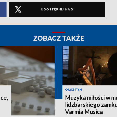
UDOSTĘPNIJ NA X
ZOBACZ TAKŻE
OLSZTYN
sce,
Muzyka miłości w m
lidzbarskiego zamku
Varmia Musica