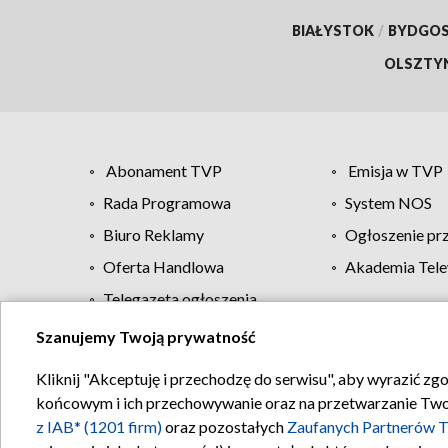
BIAŁYSTOK
/
BYDGO
OLSZTY
Abonament TVP
Emisja w TVP
Rada Programowa
System NOS
Biuro Reklamy
Ogłoszenie pr
Oferta Handlowa
Akademia Tele
Telegazeta ogłoszenia
Szanujemy Twoją prywatność
Regulamin TVP
Kliknij "Akceptuję i przechodzę do serwisu", aby wyrazić zg
końcowym i ich przechowywanie oraz na przetwarzanie Twoich
z IAB* (1201 firm)
oraz pozostałych
Zaufanych Partnerów T