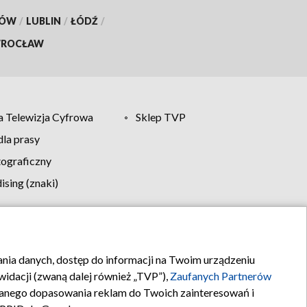
KÓW
/
LUBLIN
/
ŁÓDŹ
/
ROCŁAW
 Telewizja Cyfrowa
Sklep TVP
la prasy
tograficzny
sing (znaki)
klamy
Kontakt
rania danych, dostęp do informacji na Twoim urządzeniu
idacji (zwaną dalej również „TVP”),
Zaufanych Partnerów
anego dopasowania reklam do Twoich zainteresowań i