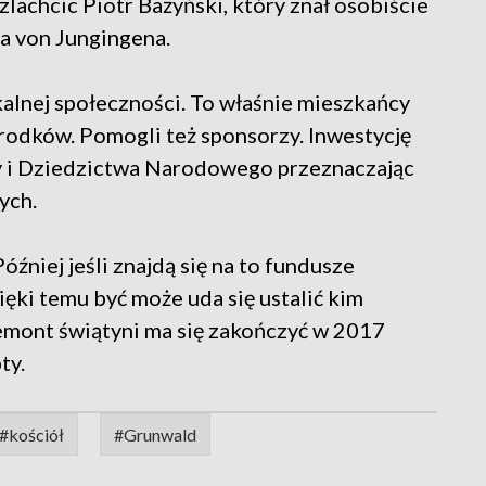
achcic Piotr Bażyński, który znał osobiście
a von Jungingena.
kalnej społeczności. To właśnie mieszkańcy
środków. Pomogli też sponsorzy. Inwestycję
y i Dziedzictwa Narodowego przeznaczając
ych.
óźniej jeśli znajdą się na to fundusze
ięki temu być może uda się ustalić kim
Remont świątyni ma się zakończyć w 2017
ty.
#kościół
#Grunwald