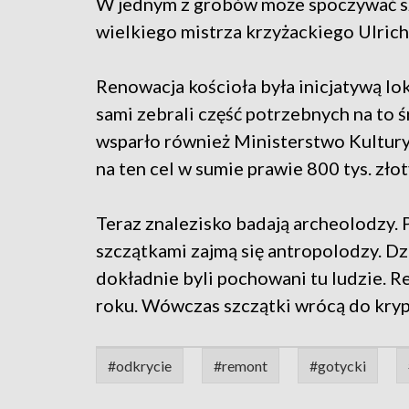
W jednym z grobów może spoczywać szl
wielkiego mistrza krzyżackiego Ulrich
Renowacja kościoła była inicjatywą lo
sami zebrali część potrzebnych na to 
wsparło również Ministerstwo Kultur
na ten cel w sumie prawie 800 tys. złot
Teraz znalezisko badają archeolodzy. P
szczątkami zajmą się antropolodzy. Dz
dokładnie byli pochowani tu ludzie. 
roku. Wówczas szczątki wrócą do kryp
#odkrycie
#remont
#gotycki