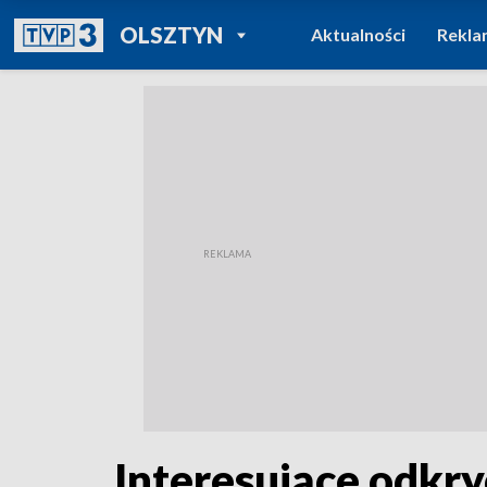
POWRÓT DO
OLSZTYN
Aktualności
Rekla
TVP REGIONY
Interesujące odkry