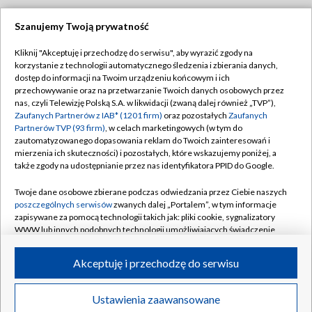
Szanujemy Twoją prywatność
Dołącz do nas:
Kliknij "Akceptuję i przechodzę do serwisu", aby wyrazić zgody na
korzystanie z technologii automatycznego śledzenia i zbierania danych,
TVP
dostęp do informacji na Twoim urządzeniu końcowym i ich
Abonament TVP
przechowywanie oraz na przetwarzanie Twoich danych osobowych przez
Regulamin TVP
nas, czyli Telewizję Polską S.A. w likwidacji (zwaną dalej również „TVP”),
Emisja w TVP
Polityka prywatności
Zaufanych Partnerów z IAB* (1201 firm)
oraz pozostałych
Zaufanych
Partnerów TVP (93 firm)
, w celach marketingowych (w tym do
Centrum informacji TVP
Moje zgody
zautomatyzowanego dopasowania reklam do Twoich zainteresowań i
mierzenia ich skuteczności) i pozostałych, które wskazujemy poniżej, a
Naziemna Telewizja Cyfrowa
Pomoc
także zgody na udostępnianie przez nas identyfikatora PPID do Google.
Sklep TVP
Biuro reklamy
Twoje dane osobowe zbierane podczas odwiedzania przez Ciebie naszych
Rada Programowa
Kontakt
poszczególnych serwisów
zwanych dalej „Portalem”, w tym informacje
zapisywane za pomocą technologii takich jak: pliki cookie, sygnalizatory
System NOS
WWW lub innych podobnych technologii umożliwiających świadczenie
dopasowanych i bezpiecznych usług, personalizację treści oraz reklam,
Informacje o nadawcy
Kanały
udostępnianie funkcji mediów społecznościowych oraz analizowanie
Akceptuję i przechodzę do serwisu
ruchu w Internecie.
Program dla prasy
©2026 Telewizja Polska S.A. w likwidacji
Biuro Reklamy
Twoje dane osobowe zbierane podczas odwiedzania przez Ciebie
Ustawienia zaawansowane
poszczególnych serwisów
na Portalu, takie jak adresy IP, identyfikatory