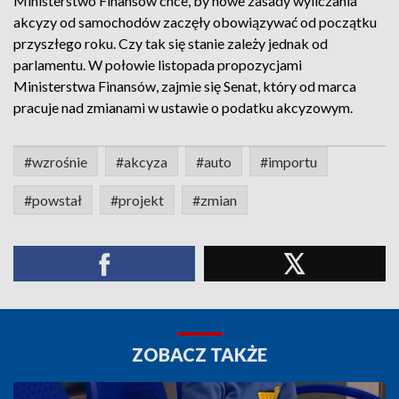
Ministerstwo Finansów chce, by nowe zasady wyliczania
akcyzy od samochodów zaczęły obowiązywać od początku
przyszłego roku. Czy tak się stanie zależy jednak od
parlamentu. W połowie listopada propozycjami
Ministerstwa Finansów, zajmie się Senat, który od marca
pracuje nad zmianami w ustawie o podatku akcyzowym.
#wzrośnie
#akcyza
#auto
#importu
#powstał
#projekt
#zmian
ZOBACZ TAKŻE