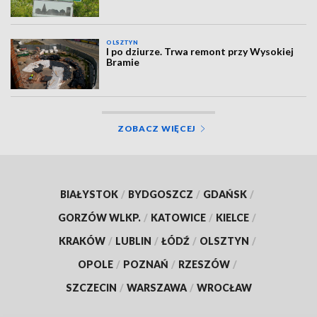
OLSZTYN
I po dziurze. Trwa remont przy Wysokiej
Bramie
ZOBACZ WIĘCEJ
BIAŁYSTOK
/
BYDGOSZCZ
/
GDAŃSK
/
GORZÓW WLKP.
/
KATOWICE
/
KIELCE
/
KRAKÓW
/
LUBLIN
/
ŁÓDŹ
/
OLSZTYN
/
OPOLE
/
POZNAŃ
/
RZESZÓW
/
SZCZECIN
/
WARSZAWA
/
WROCŁAW