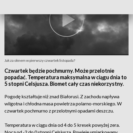
Jak za oknem w pierwszy czwartek listopada?
Czwartek będzie pochmurny. Może przelotnie
popadać. Temperatura maksymalna w ciągu dnia to
5 stopni Celsjusza. Biomet cały czas niekorzystny.
Pogodę kształtuje niż znad Białorusi. Z zachodu napływa
wilgotna i chłodna masa powietrza polarno-morskiego. W
czwartek pochmurno z przelotnymi opadami deszczu.
Temperatura w ciągu dnia od 4 do 5 kresek powyżej zera.
Nocą od -2 do 0 stopni Celsjusza. Powieje umiarkowany