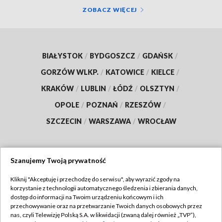
ZOBACZ WIĘCEJ
BIAŁYSTOK
/
BYDGOSZCZ
/
GDAŃSK
/
GORZÓW WLKP.
/
KATOWICE
/
KIELCE
/
KRAKÓW
/
LUBLIN
/
ŁÓDŹ
/
OLSZTYN
/
OPOLE
/
POZNAŃ
/
RZESZÓW
/
SZCZECIN
/
WARSZAWA
/
WROCŁAW
Szanujemy Twoją prywatność
Dołącz do nas:
Kliknij "Akceptuję i przechodzę do serwisu", aby wyrazić zgody na
korzystanie z technologii automatycznego śledzenia i zbierania danych,
TVP
dostęp do informacji na Twoim urządzeniu końcowym i ich
Abonament TVP
przechowywanie oraz na przetwarzanie Twoich danych osobowych przez
Regulamin TVP
nas, czyli Telewizję Polską S.A. w likwidacji (zwaną dalej również „TVP”),