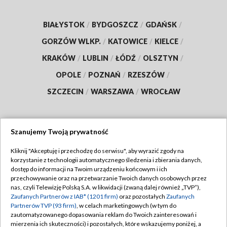
BIAŁYSTOK
/
BYDGOSZCZ
/
GDAŃSK
/
GORZÓW WLKP.
/
KATOWICE
/
KIELCE
/
KRAKÓW
/
LUBLIN
/
ŁÓDŹ
/
OLSZTYN
/
OPOLE
/
POZNAŃ
/
RZESZÓW
/
SZCZECIN
/
WARSZAWA
/
WROCŁAW
Szanujemy Twoją prywatność
Dołącz do nas:
Kliknij "Akceptuję i przechodzę do serwisu", aby wyrazić zgody na
korzystanie z technologii automatycznego śledzenia i zbierania danych,
TVP
dostęp do informacji na Twoim urządzeniu końcowym i ich
Abonament TVP
przechowywanie oraz na przetwarzanie Twoich danych osobowych przez
Regulamin TVP
nas, czyli Telewizję Polską S.A. w likwidacji (zwaną dalej również „TVP”),
Emisja w TVP
Zaufanych Partnerów z IAB* (1201 firm)
oraz pozostałych
Zaufanych
Polityka prywatności
Partnerów TVP (93 firm)
, w celach marketingowych (w tym do
Centrum informacji TVP
Moje zgody
zautomatyzowanego dopasowania reklam do Twoich zainteresowań i
mierzenia ich skuteczności) i pozostałych, które wskazujemy poniżej, a