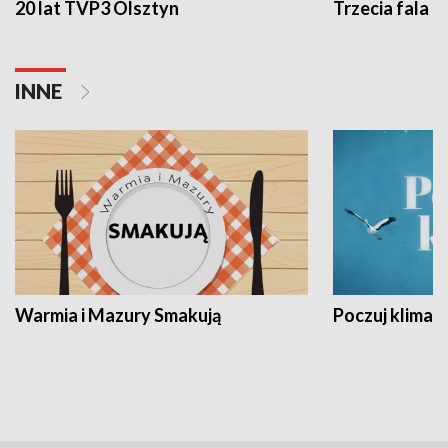
20 lat TVP3 Olsztyn
Trzecia fala -
INNE
Warmia i Mazury Smakują
Poczuj klimat