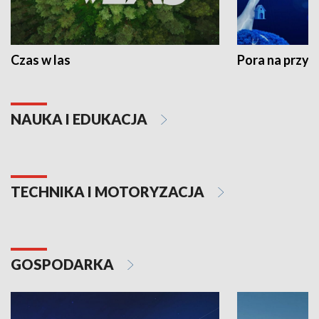
Czas w las
Pora na przyr
NAUKA I EDUKACJA
TECHNIKA I MOTORYZACJA
GOSPODARKA