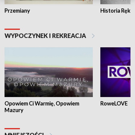
Przemiany
Historia Ręką
WYPOCZYNEK I REKREACJA
Opowiem Ci Warmię, Opowiem
RoweLOVE
Mazury
MNIEJSZOŚCI