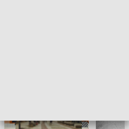
Moje miejsce
Winda region
HISTORIA