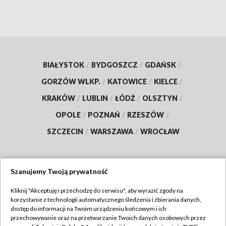
BIAŁYSTOK
/
BYDGOSZCZ
/
GDAŃSK
/
GORZÓW WLKP.
/
KATOWICE
/
KIELCE
/
KRAKÓW
/
LUBLIN
/
ŁÓDŹ
/
OLSZTYN
/
OPOLE
/
POZNAŃ
/
RZESZÓW
/
SZCZECIN
/
WARSZAWA
/
WROCŁAW
Szanujemy Twoją prywatność
Dołącz do nas:
Kliknij "Akceptuję i przechodzę do serwisu", aby wyrazić zgody na
korzystanie z technologii automatycznego śledzenia i zbierania danych,
TVP
dostęp do informacji na Twoim urządzeniu końcowym i ich
Abonament TVP
przechowywanie oraz na przetwarzanie Twoich danych osobowych przez
Regulamin TVP