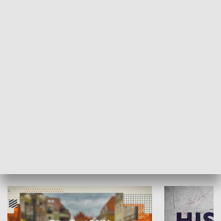
SPOŁECZEŃSTWO
Moje miejsce
Winda region
HISTORIA