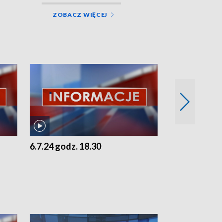
ZOBACZ WIĘCEJ
6.7.24 godz. 18.30
5.7.24 godz. 