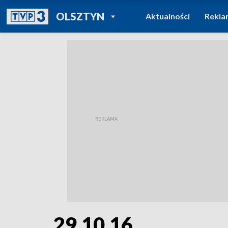
POWRÓT DO
OLSZTYN
Aktualności
Rekla
TVP REGIONY
29.10.16