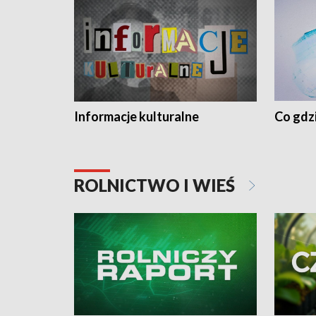
Informacje kulturalne
Co gdzi
ROLNICTWO I WIEŚ