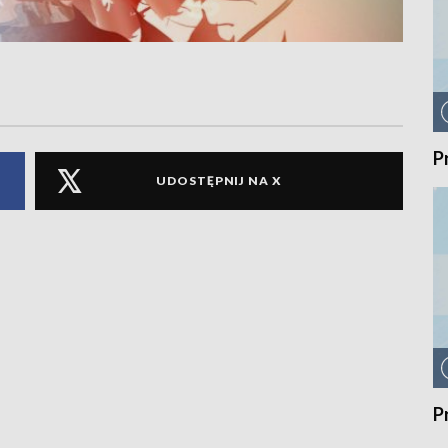
P
UDOSTĘPNIJ NA X
P