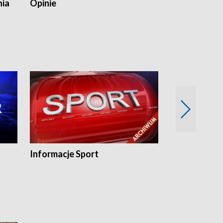
nia
Opinie
Opinie Elblą
Informacje Sport
Flesz sport