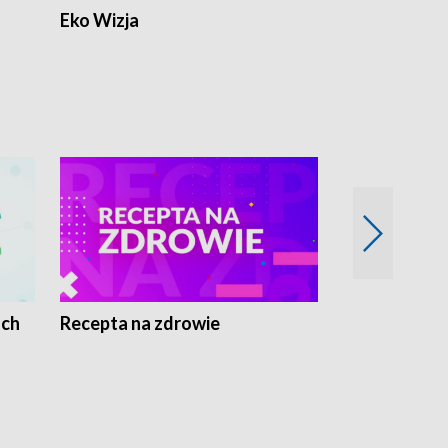
Eko Wizja
ach
Recepta na zdrowie
Wybieram z