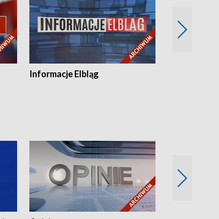
Informacje Elbląg
Wstaje nowy