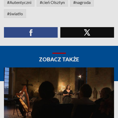
#Autentyczni
#cień Olsztyn
#nagroda
#światło
ZOBACZ TAKŻE