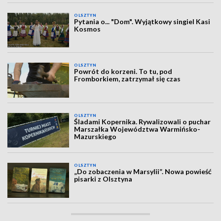
OLSZTYN
Pytania o... "Dom". Wyjątkowy singiel Kasi
Kosmos
OLSZTYN
Powrót do korzeni. To tu, pod
Fromborkiem, zatrzymał się czas
OLSZTYN
Śladami Kopernika. Rywalizowali o puchar
Marszałka Województwa Warmińsko-
Mazurskiego
OLSZTYN
„Do zobaczenia w Marsylii”. Nowa powieść
pisarki z Olsztyna