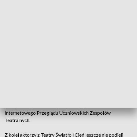
Podczas finałowej gali trzeciej edycji przeglądu Teatr
Światło i Cień zwyciężył w kategorii szkoły gimnazjalne. Do
konkursu zgłosił spektakl pod tytułem „Schola”. Natomiast
aktorzy z Zespołu Placówek Edukacyjnych zajęli pierwsze
miejsce w kategorii domy kultury i placówki oświatowe.
Zwyciężyli spektaklem pod tytułem „Czekając na…”, który
opowiada o przemijaniu, a oparty jest na poezji Bolesława
Leśmiana.
Pół roku później aktorzy Teatru AUTentYcZni My są w
trakcie kolejnych prób do swoich spektakli. Tym razem
ćwiczą już w kostiumach, które kupili dzięki wygranej,
zdobyli wówczas 10 tysięcy złotych. Aktorzy z Zespołu
Placówek Edukacyjnych w Olsztynie pracują nad spektaklem
pod tytułem „Dorosłość”, który chcą zgłosić do IV
Internetowego Przeglądu Uczniowskich Zespołów
Teatralnych.
Z kolei aktorzy z Teatry Światło i Cień jeszcze nie podjęli