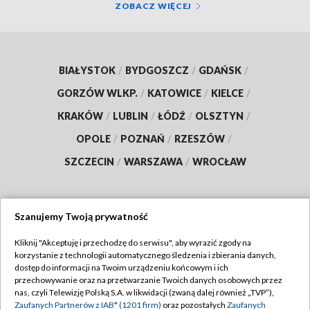
ZOBACZ WIĘCEJ
BIAŁYSTOK
/
BYDGOSZCZ
/
GDAŃSK
/
GORZÓW WLKP.
/
KATOWICE
/
KIELCE
/
KRAKÓW
/
LUBLIN
/
ŁÓDŹ
/
OLSZTYN
/
OPOLE
/
POZNAŃ
/
RZESZÓW
/
SZCZECIN
/
WARSZAWA
/
WROCŁAW
Szanujemy Twoją prywatność
Dołącz do nas:
Kliknij "Akceptuję i przechodzę do serwisu", aby wyrazić zgody na
korzystanie z technologii automatycznego śledzenia i zbierania danych,
TVP
dostęp do informacji na Twoim urządzeniu końcowym i ich
Abonament TVP
przechowywanie oraz na przetwarzanie Twoich danych osobowych przez
Regulamin TVP
nas, czyli Telewizję Polską S.A. w likwidacji (zwaną dalej również „TVP”),
Emisja w TVP
Polityka prywatności
Zaufanych Partnerów z IAB* (1201 firm)
oraz pozostałych
Zaufanych