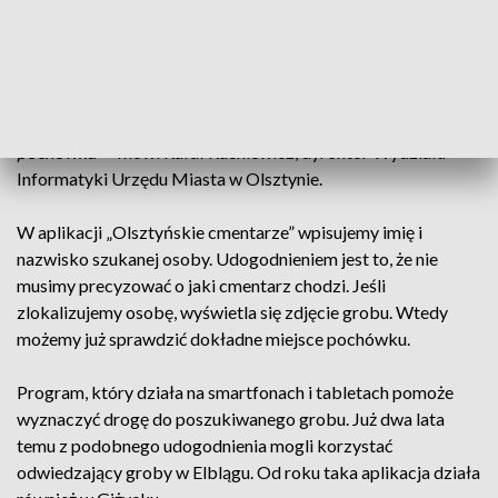
specjalistów olsztyńskiego ratusza.
—
Każdy z użytkowników powinien sobie poradzić. Tam nie
ma jakichś wyjątkowych funkcjonalności. Chodzi po prostu o
to, aby wyszukać w prosty sposób konkretne miejsce
pochówku
— mówi Rafał Ruchlewicz, dyrektor Wydziału
Informatyki Urzędu Miasta w Olsztynie.
W aplikacji „Olsztyńskie cmentarze” wpisujemy imię i
nazwisko szukanej osoby. Udogodnieniem jest to, że nie
musimy precyzować o jaki cmentarz chodzi. Jeśli
zlokalizujemy osobę, wyświetla się zdjęcie grobu. Wtedy
możemy już sprawdzić dokładne miejsce pochówku.
Program, który działa na smartfonach i tabletach pomoże
wyznaczyć drogę do poszukiwanego grobu. Już dwa lata
temu z podobnego udogodnienia mogli korzystać
odwiedzający groby w Elblągu. Od roku taka aplikacja działa