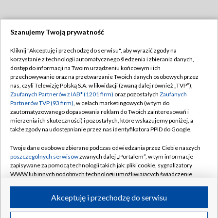
Szanujemy Twoją prywatność
Dołącz do nas:
Kliknij "Akceptuję i przechodzę do serwisu", aby wyrazić zgody na
korzystanie z technologii automatycznego śledzenia i zbierania danych,
TVP
dostęp do informacji na Twoim urządzeniu końcowym i ich
Abonament TVP
przechowywanie oraz na przetwarzanie Twoich danych osobowych przez
Regulamin TVP
nas, czyli Telewizję Polską S.A. w likwidacji (zwaną dalej również „TVP”),
Emisja w TVP
Polityka prywatności
Zaufanych Partnerów z IAB* (1201 firm)
oraz pozostałych
Zaufanych
Partnerów TVP (93 firm)
, w celach marketingowych (w tym do
Centrum informacji TVP
Moje zgody
zautomatyzowanego dopasowania reklam do Twoich zainteresowań i
mierzenia ich skuteczności) i pozostałych, które wskazujemy poniżej, a
Naziemna Telewizja Cyfrowa
Pomoc
także zgody na udostępnianie przez nas identyfikatora PPID do Google.
Sklep TVP
Biuro reklamy
Twoje dane osobowe zbierane podczas odwiedzania przez Ciebie naszych
Rada Programowa
Kontakt
poszczególnych serwisów
zwanych dalej „Portalem”, w tym informacje
zapisywane za pomocą technologii takich jak: pliki cookie, sygnalizatory
System NOS
WWW lub innych podobnych technologii umożliwiających świadczenie
dopasowanych i bezpiecznych usług, personalizację treści oraz reklam,
Informacje o nadawcy
Kanały
udostępnianie funkcji mediów społecznościowych oraz analizowanie
Akceptuję i przechodzę do serwisu
ruchu w Internecie.
Program dla prasy
©2026 Telewizja Polska S.A. w likwidacji
Biuro Reklamy