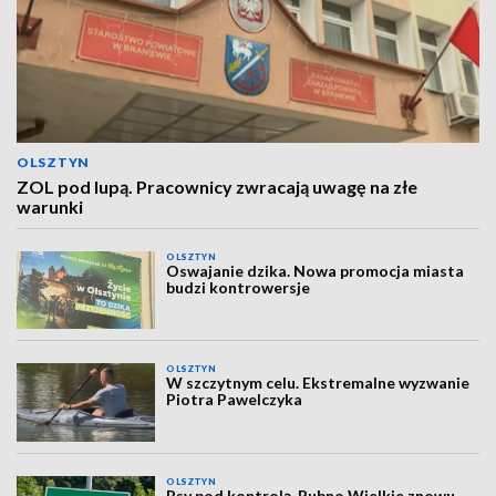
OLSZTYN
ZOL pod lupą. Pracownicy zwracają uwagę na złe
warunki
OLSZTYN
Oswajanie dzika. Nowa promocja miasta
budzi kontrowersje
OLSZTYN
W szczytnym celu. Ekstremalne wyzwanie
Piotra Pawelczyka
OLSZTYN
Psy pod kontrolą. Rubno Wielkie znowu