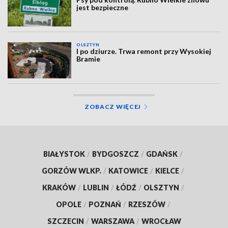
jest bezpieczne
OLSZTYN
I po dziurze. Trwa remont przy Wysokiej
Bramie
ZOBACZ WIĘCEJ
BIAŁYSTOK
/
BYDGOSZCZ
/
GDAŃSK
/
GORZÓW WLKP.
/
KATOWICE
/
KIELCE
/
KRAKÓW
/
LUBLIN
/
ŁÓDŹ
/
OLSZTYN
/
OPOLE
/
POZNAŃ
/
RZESZÓW
/
SZCZECIN
/
WARSZAWA
/
WROCŁAW