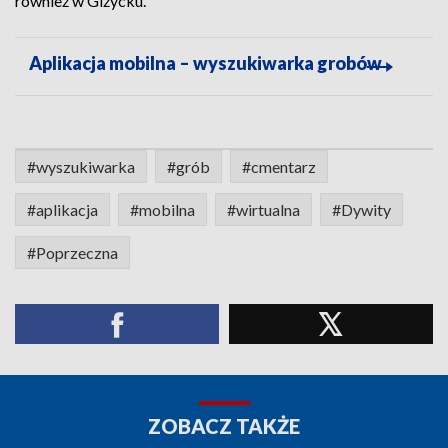
również w Giżycku.
Aplikacja mobilna – wyszukiwarka grobów
#wyszukiwarka
#grób
#cmentarz
#aplikacja
#mobilna
#wirtualna
#Dywity
#Poprzeczna
ZOBACZ TAKŻE