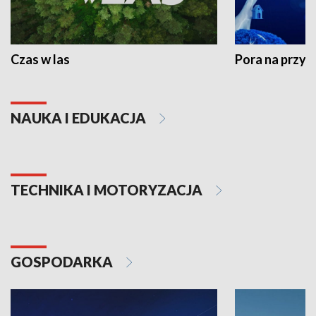
Czas w las
Pora na przyr
NAUKA I EDUKACJA
TECHNIKA I MOTORYZACJA
GOSPODARKA