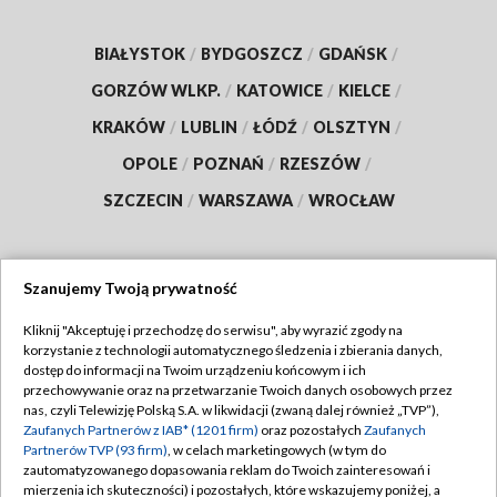
BIAŁYSTOK
/
BYDGOSZCZ
/
GDAŃSK
/
GORZÓW WLKP.
/
KATOWICE
/
KIELCE
/
KRAKÓW
/
LUBLIN
/
ŁÓDŹ
/
OLSZTYN
/
OPOLE
/
POZNAŃ
/
RZESZÓW
/
SZCZECIN
/
WARSZAWA
/
WROCŁAW
Szanujemy Twoją prywatność
Dołącz do nas:
Kliknij "Akceptuję i przechodzę do serwisu", aby wyrazić zgody na
korzystanie z technologii automatycznego śledzenia i zbierania danych,
TVP
dostęp do informacji na Twoim urządzeniu końcowym i ich
Abonament TVP
przechowywanie oraz na przetwarzanie Twoich danych osobowych przez
Regulamin TVP
nas, czyli Telewizję Polską S.A. w likwidacji (zwaną dalej również „TVP”),
Emisja w TVP
Zaufanych Partnerów z IAB* (1201 firm)
oraz pozostałych
Zaufanych
Polityka prywatności
Partnerów TVP (93 firm)
, w celach marketingowych (w tym do
Centrum informacji TVP
Moje zgody
zautomatyzowanego dopasowania reklam do Twoich zainteresowań i
mierzenia ich skuteczności) i pozostałych, które wskazujemy poniżej, a