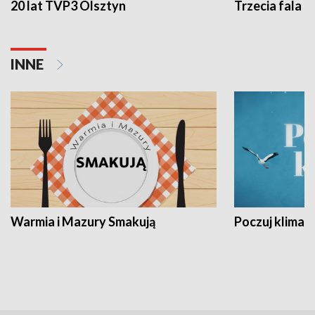
20 lat TVP3 Olsztyn
Trzecia fala -
INNE
Warmia i Mazury Smakują
Poczuj klimat