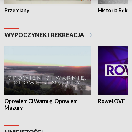
Przemiany
Historia Ręką
WYPOCZYNEK I REKREACJA
Opowiem Ci Warmię, Opowiem
RoweLOVE
Mazury
MNIEJSZOŚCI