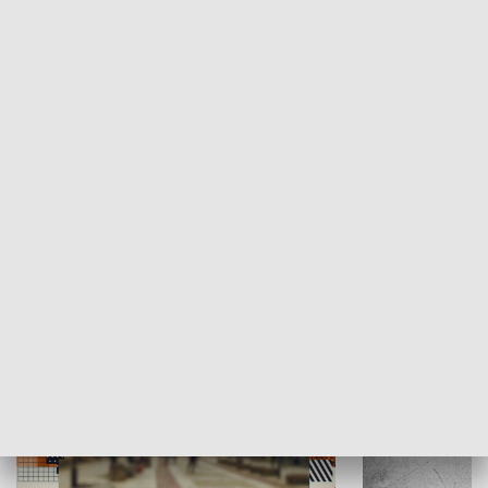
Moje miejsce
Winda region
HISTORIA