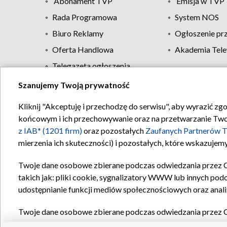
Abonament TVP
Emisja w TVP
Rada Programowa
System NOS
Biuro Reklamy
Ogłoszenie pr
Oferta Handlowa
Akademia Tele
Telegazeta ogłoszenia
Szanujemy Twoją prywatność
Regulamin TVP
Kliknij "Akceptuję i przechodzę do serwisu", aby wyrazić zg
końcowym i ich przechowywanie oraz na przetwarzanie Twoich
z IAB* (1201 firm)
oraz pozostałych
Zaufanych Partnerów T
mierzenia ich skuteczności) i pozostałych, które wskazujemy
Twoje dane osobowe zbierane podczas odwiedzania przez 
takich jak: pliki cookie, sygnalizatory WWW lub innych pod
udostępnianie funkcji mediów społecznościowych oraz anali
Twoje dane osobowe zbierane podczas odwiedzania przez 
plików cookie, informacje o Twoich wyszukiwaniach w serwi