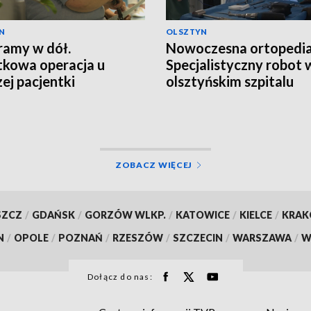
N
OLSZTYN
ramy w dół.
Nowoczesna ortopedia
kowa operacja u
Specjalistyczny robot 
zej pacjentki
olsztyńskim szpitalu
ZOBACZ WIĘCEJ
SZCZ
/
GDAŃSK
/
GORZÓW WLKP.
/
KATOWICE
/
KIELCE
/
KRA
N
/
OPOLE
/
POZNAŃ
/
RZESZÓW
/
SZCZECIN
/
WARSZAWA
/
W
Dołącz do nas: