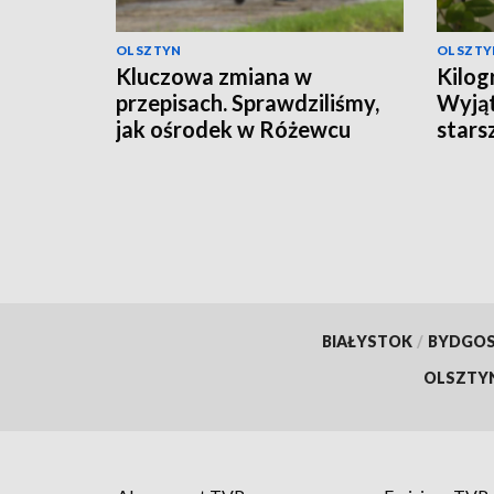
OLSZTYN
OLSZTY
Kluczowa zmiana w
Kilog
przepisach. Sprawdziliśmy,
Wyjąt
jak ośrodek w Różewcu
stars
pomaga uzależnionym
BIAŁYSTOK
/
BYDGO
OLSZTY