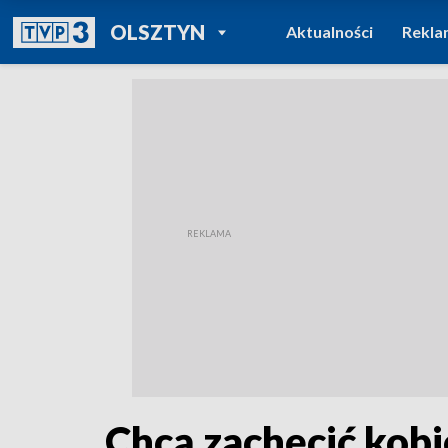
POWRÓT DO
OLSZTYN
Aktualności
Rekla
TVP REGIONY
Chcą zachęcić kob