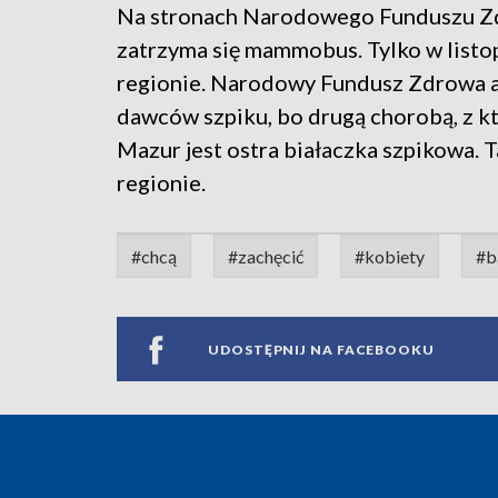
Na stronach Narodowego Funduszu Zdr
zatrzyma się mammobus. Tylko w listop
regionie. Narodowy Fundusz Zdrowa ap
dawców szpiku, bo drugą chorobą, z kt
Mazur jest ostra białaczka szpikowa. 
regionie.
#chcą
#zachęcić
#kobiety
#b
UDOSTĘPNIJ NA FACEBOOKU