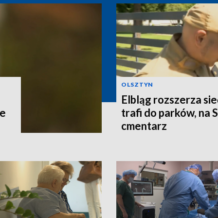
OLSZTYN
Elbląg rozszerza si
ce
trafi do parków, na 
cmentarz