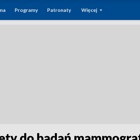
ma
Programy
Patronaty
Więcej
iety do badań mammogra