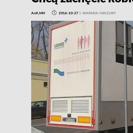
AnK,MH
2016-10-27
|
WARMIA I MAZURY