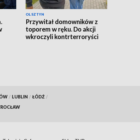
OLSZTYN
.
Przywitał domowników z
w
toporem w ręku. Do akcji
wkroczyli kontrterroryści
KÓW
/
LUBLIN
/
ŁÓDŹ
/
ROCŁAW