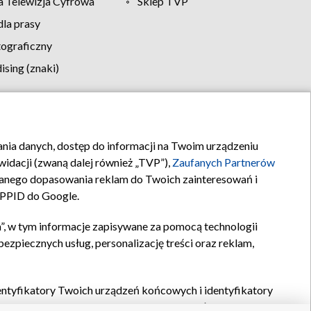
 Telewizja Cyfrowa
Sklep TVP
la prasy
tograficzny
sing (znaki)
klamy
Kontakt
rania danych, dostęp do informacji na Twoim urządzeniu
idacji (zwaną dalej również „TVP”),
Zaufanych Partnerów
anego dopasowania reklam do Twoich zainteresowań i
a PPID do Google.
”, w tym informacje zapisywane za pomocą technologii
zpiecznych usług, personalizację treści oraz reklam,
identyfikatory Twoich urządzeń końcowych i identyfikatory
P,
Zaufanych Partnerów z IAB
oraz pozostałych
Zaufanych