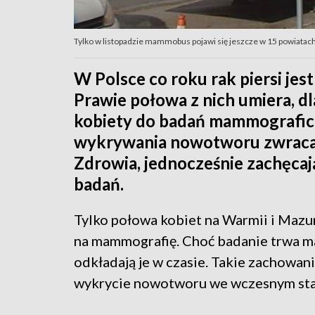
Tylko w listopadzie mammobus pojawi się jeszcze w 15 powiatach
W Polsce co roku rak piersi jes
Prawie połowa z nich umiera, dl
kobiety do badań mammografic
wykrywania nowotworu zwraca
Zdrowia, jednocześnie zachęcaj
badań.
Tylko połowa kobiet na Warmii i Mazur
na mammografię. Choć badanie trwa ma
odkładają je w czasie. Takie zachowani
wykrycie nowotworu we wczesnym sta