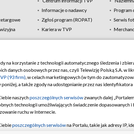
Centrum informacji TVP
Naziemna
Informacje o nadawcy
Program d
zetargowe
Zgłoś program (ROPAT)
Serwis fo
wizyjna
Kariera w TVP
Merchandi
Polityka prywatności
Moje zgody
Pomoc
Biuro re
ody na korzystanie z technologii automatycznego śledzenia i zbie
 danych osobowych przez nas, czyli Telewizję Polską S.A. w likw
VP (93 firm)
, w celach marketingowych (w tym do zautomatyzow
 poniżej, a także zgody na udostępnianie przez nas identyfikator
Ciebie naszych
poszczególnych serwisów
zwanych dalej „Portalem
obnych technologii umożliwiających świadczenie dopasowanych i be
zowanie ruchu w Internecie.
Ciebie
poszczególnych serwisów
na Portalu, takie jak adresy IP, 
sach Portalu czy historia odwiedzin będą przetwarzane przez TV