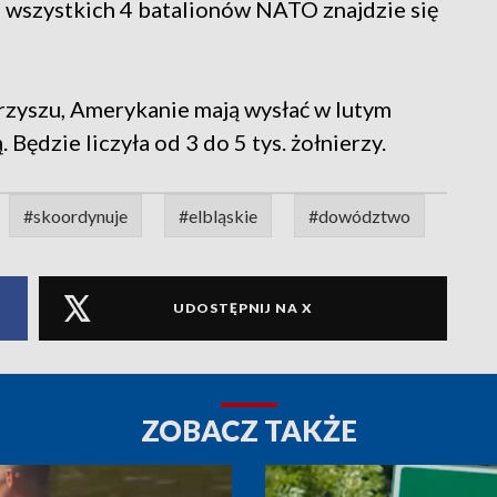
 wszystkich 4 batalionów NATO znajdzie się
zyszu, Amerykanie mają wysłać w lutym
Będzie liczyła od 3 do 5 tys. żołnierzy.
#skoordynuje
#elbląskie
#dowództwo
UDOSTĘPNIJ NA X
ZOBACZ TAKŻE