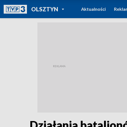
POWRÓT DO
OLSZTYN
Aktualności
Rekla
TVP REGIONY
Działania batalio