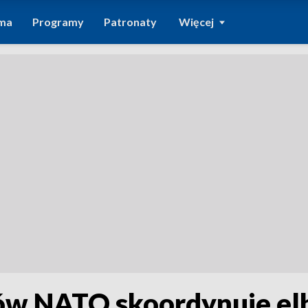
ma
Programy
Patronaty
Więcej
nów NATO skoordynuje e