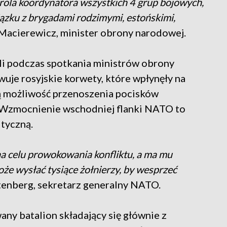
ola koordynatora wszystkich 4 grup bojowych,
ązku z brygadami rodzimymi, estońskimi,
acierewicz, minister obrony narodowej.
eli podczas spotkania ministrów obrony
je rosyjskie korwety, które wpłynęły na
ją możliwość przenoszenia pocisków
 Wzmocnienie wschodniej flanki NATO to
tyczną.
na celu prowokowania konfliktu, a ma mu
e wysłać tysiące żołnierzy, by wesprzeć
enberg, sekretarz generalny NATO.
ny batalion składający się głównie z