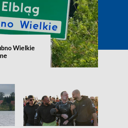
ubno Wielkie
zne