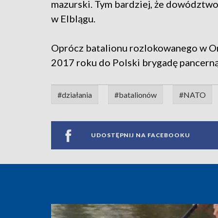
mazurski. Tym bardziej, że dowództwo
w Elblągu.
Oprócz batalionu rozlokowanego w Or
2017 roku do Polski brygadę pancerną. 
#działania
#batalionów
#NATO
UDOSTĘPNIJ NA FACEBOOKU