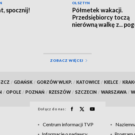
N
OLSZTYN
t, spocznij!
Półmetek wakacji.
Przedsiębiorcy toczą
nierówną walkę z... po
ZOBACZ WIĘCEJ
SZCZ
/
GDAŃSK
/
GORZÓW WLKP.
/
KATOWICE
/
KIELCE
/
KRA
N
/
OPOLE
/
POZNAŃ
/
RZESZÓW
/
SZCZECIN
/
WARSZAWA
/
W
Dołącz do nas:
Centrum informacji TVP
Naziemna
Informacje o nadawcy
Program d