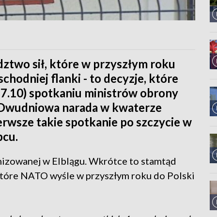
ztwo sił, które w przyszłym roku
odniej flanki - to decyzje, które
27.10) spotkaniu ministrów obrony
. Dwudniowa narada w kwaterze
rwsze takie spotkanie po szczycie w
pcu.
nizowanej w Elblągu. Wkrótce to stamtąd
które NATO wyśle w przyszłym roku do Polski