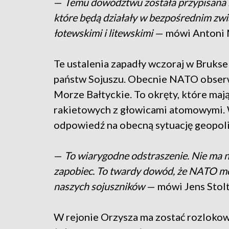
—
Temu dowództwu została przypisana r
które będą działały w bezpośrednim zwi
łotewskimi i litewskimi
— mówi Antoni M
Te ustalenia zapadły wczoraj w Bruks
państw Sojuszu. Obecnie NATO obserwu
Morze Bałtyckie. To okręty, które ma
rakietowych z głowicami atomowymi.
odpowiedź na obecną sytuację geopoli
—
To wiarygodne odstraszenie. Nie ma 
zapobiec. To twardy dowód, że NATO moż
naszych sojuszników
— mówi Jens Stolt
W rejonie Orzysza ma zostać rozlokowa