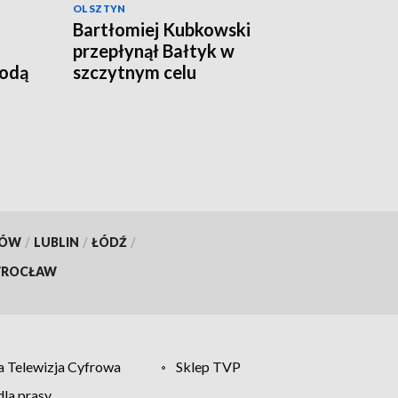
OLSZTYN
Bartłomiej Kubkowski
przepłynął Bałtyk w
godą
szczytnym celu
KÓW
/
LUBLIN
/
ŁÓDŹ
/
ROCŁAW
 Telewizja Cyfrowa
Sklep TVP
la prasy