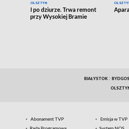
OLSZTYN
OLSZTY
I po dziurze. Trwa remont
Apara
przy Wysokiej Bramie
BIAŁYSTOK
/
BYDGO
OLSZTY
Abonament TVP
Emisja w TVP
Rada Programowa
System NOS