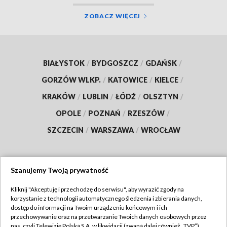
ZOBACZ WIĘCEJ
BIAŁYSTOK
/
BYDGOSZCZ
/
GDAŃSK
/
GORZÓW WLKP.
/
KATOWICE
/
KIELCE
/
KRAKÓW
/
LUBLIN
/
ŁÓDŹ
/
OLSZTYN
/
OPOLE
/
POZNAŃ
/
RZESZÓW
/
SZCZECIN
/
WARSZAWA
/
WROCŁAW
Szanujemy Twoją prywatność
Dołącz do nas:
Kliknij "Akceptuję i przechodzę do serwisu", aby wyrazić zgody na
korzystanie z technologii automatycznego śledzenia i zbierania danych,
TVP
dostęp do informacji na Twoim urządzeniu końcowym i ich
Abonament TVP
przechowywanie oraz na przetwarzanie Twoich danych osobowych przez
Regulamin TVP
nas, czyli Telewizję Polską S.A. w likwidacji (zwaną dalej również „TVP”),