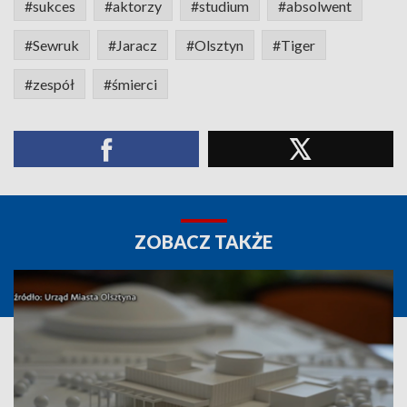
#sukces
#aktorzy
#studium
#absolwent
#Sewruk
#Jaracz
#Olsztyn
#Tiger
#zespół
#śmierci
ZOBACZ TAKŻE