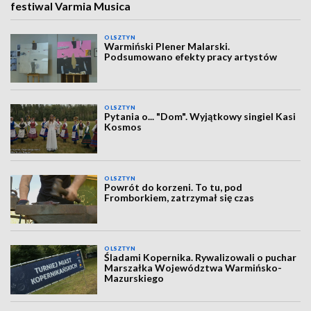
festiwal Varmia Musica
OLSZTYN
Warmiński Plener Malarski.
Podsumowano efekty pracy artystów
OLSZTYN
Pytania o... "Dom". Wyjątkowy singiel Kasi
Kosmos
OLSZTYN
Powrót do korzeni. To tu, pod
Fromborkiem, zatrzymał się czas
OLSZTYN
Śladami Kopernika. Rywalizowali o puchar
Marszałka Województwa Warmińsko-
Mazurskiego