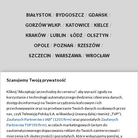
BIAŁYSTOK
/
BYDGOSZCZ
/
GDAŃSK
/
GORZÓW WLKP.
/
KATOWICE
/
KIELCE
/
KRAKÓW
/
LUBLIN
/
ŁÓDŹ
/
OLSZTYN
/
OPOLE
/
POZNAŃ
/
RZESZÓW
/
SZCZECIN
/
WARSZAWA
/
WROCŁAW
Szanujemy Twoją prywatność
Dołącz do nas:
Kliknij "Akceptuję i przechodzę do serwisu", aby wyrazić zgody na
korzystanie z technologii automatycznego śledzenia i zbierania danych,
TVP
dostęp do informacji na Twoim urządzeniu końcowym i ich
Abonament TVP
przechowywanie oraz na przetwarzanie Twoich danych osobowych przez
Regulamin TVP
nas, czyli Telewizję Polską S.A. w likwidacji (zwaną dalej również „TVP”),
Emisja w TVP
Zaufanych Partnerów z IAB* (1201 firm)
oraz pozostałych
Zaufanych
Polityka prywatności
Partnerów TVP (93 firm)
, w celach marketingowych (w tym do
Centrum informacji TVP
Moje zgody
zautomatyzowanego dopasowania reklam do Twoich zainteresowań i
mierzenia ich skuteczności) i pozostałych, które wskazujemy poniżej, a