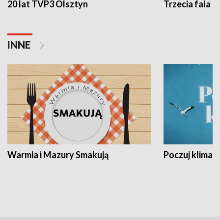
20 lat TVP3 Olsztyn
Trzecia fala -
INNE
Warmia i Mazury Smakują
Poczuj klimat