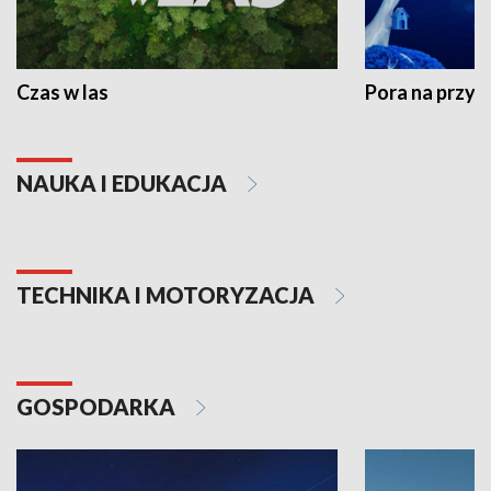
Czas w las
Pora na przyr
NAUKA I EDUKACJA
TECHNIKA I MOTORYZACJA
GOSPODARKA