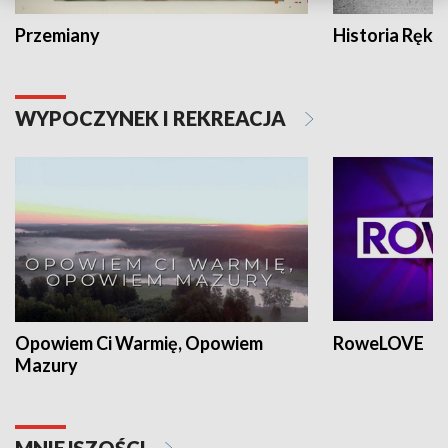
Przemiany
Historia Ręką
WYPOCZYNEK I REKREACJA
Opowiem Ci Warmię, Opowiem
RoweLOVE
Mazury
MNIEJSZOŚCI