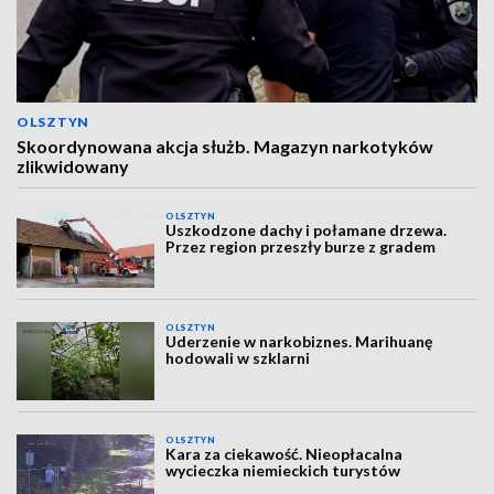
OLSZTYN
Skoordynowana akcja służb. Magazyn narkotyków
zlikwidowany
OLSZTYN
Uszkodzone dachy i połamane drzewa.
Przez region przeszły burze z gradem
OLSZTYN
Uderzenie w narkobiznes. Marihuanę
hodowali w szklarni
OLSZTYN
Kara za ciekawość. Nieopłacalna
wycieczka niemieckich turystów