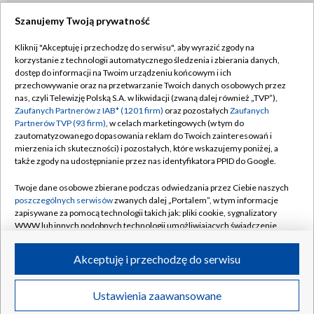
Szanujemy Twoją prywatność
Dołącz do nas:
Kliknij "Akceptuję i przechodzę do serwisu", aby wyrazić zgody na
korzystanie z technologii automatycznego śledzenia i zbierania danych,
TVP
dostęp do informacji na Twoim urządzeniu końcowym i ich
Abonament TVP
przechowywanie oraz na przetwarzanie Twoich danych osobowych przez
Regulamin TVP
nas, czyli Telewizję Polską S.A. w likwidacji (zwaną dalej również „TVP”),
Emisja w TVP
Polityka prywatności
Zaufanych Partnerów z IAB* (1201 firm)
oraz pozostałych
Zaufanych
Partnerów TVP (93 firm)
, w celach marketingowych (w tym do
Centrum informacji TVP
Moje zgody
zautomatyzowanego dopasowania reklam do Twoich zainteresowań i
mierzenia ich skuteczności) i pozostałych, które wskazujemy poniżej, a
Naziemna Telewizja Cyfrowa
Pomoc
także zgody na udostępnianie przez nas identyfikatora PPID do Google.
Sklep TVP
Biuro reklamy
Twoje dane osobowe zbierane podczas odwiedzania przez Ciebie naszych
Rada Programowa
Kontakt
poszczególnych serwisów
zwanych dalej „Portalem”, w tym informacje
zapisywane za pomocą technologii takich jak: pliki cookie, sygnalizatory
System NOS
WWW lub innych podobnych technologii umożliwiających świadczenie
dopasowanych i bezpiecznych usług, personalizację treści oraz reklam,
Informacje o nadawcy
Kanały
udostępnianie funkcji mediów społecznościowych oraz analizowanie
Akceptuję i przechodzę do serwisu
ruchu w Internecie.
Program dla prasy
©2026 Telewizja Polska S.A. w likwidacji
Biuro Reklamy
Twoje dane osobowe zbierane podczas odwiedzania przez Ciebie
Ustawienia zaawansowane
poszczególnych serwisów
na Portalu, takie jak adresy IP, identyfikatory
Ogłoszenie przetargowe