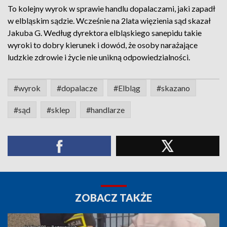
To kolejny wyrok w sprawie handlu dopalaczami, jaki zapadł
w elbląskim sądzie. Wcześnie na 2lata więzienia sąd skazał
Jakuba G. Według dyrektora elbląskiego sanepidu takie
wyroki to dobry kierunek i dowód, że osoby narażające
ludzkie zdrowie i życie nie unikną odpowiedzialności.
#wyrok
#dopalacze
#Elbląg
#skazano
#sąd
#sklep
#handlarze
ZOBACZ TAKŻE