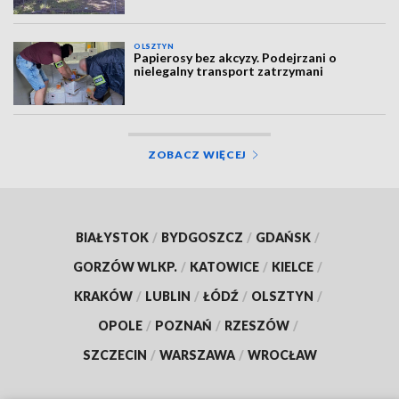
OLSZTYN
Papierosy bez akcyzy. Podejrzani o
nielegalny transport zatrzymani
ZOBACZ WIĘCEJ
BIAŁYSTOK
/
BYDGOSZCZ
/
GDAŃSK
/
GORZÓW WLKP.
/
KATOWICE
/
KIELCE
/
KRAKÓW
/
LUBLIN
/
ŁÓDŹ
/
OLSZTYN
/
OPOLE
/
POZNAŃ
/
RZESZÓW
/
SZCZECIN
/
WARSZAWA
/
WROCŁAW