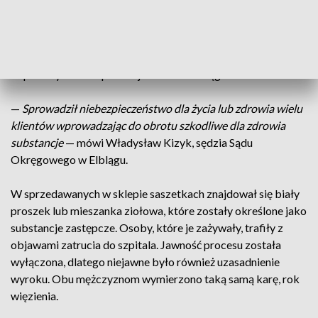
Na sali nie pojawił się dziś żaden z oskarżonych. Nie pojawiła
się także obrona i prokuratura. Według sądu Rafał G. oraz
Szymon I. są winni stawianych im przez elbląską prokuraturę
zarzutów. Prowadzili spółki, które zajmowały się sprzedażą
dopalaczy. Ich sklep funkcjonował w Elblągu.
—
Sprowadził niebezpieczeństwo dla życia lub zdrowia wielu
klientów wprowadzając do obrotu szkodliwe dla zdrowia
substancje
— mówi Władysław Kizyk, sędzia Sądu
Okręgowego w Elblągu.
W sprzedawanych w sklepie saszetkach znajdował się biały
proszek lub mieszanka ziołowa, które zostały określone jako
substancje zastępcze. Osoby, które je zażywały, trafiły z
objawami zatrucia do szpitala. Jawność procesu została
wyłączona, dlatego niejawne było również uzasadnienie
wyroku. Obu mężczyznom wymierzono taką samą karę, rok
więzienia.