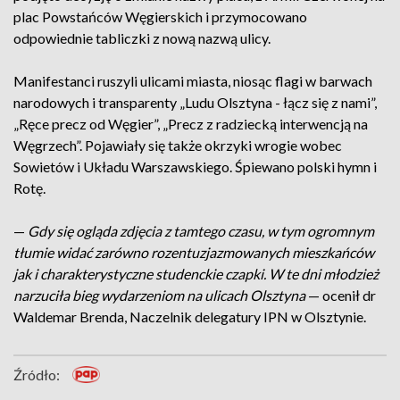
plac Powstańców Węgierskich i przymocowano
odpowiednie tabliczki z nową nazwą ulicy.
Manifestanci ruszyli ulicami miasta, niosąc flagi w barwach
narodowych i transparenty „Ludu Olsztyna - łącz się z nami”,
„Ręce precz od Węgier”, „Precz z radziecką interwencją na
Węgrzech”. Pojawiały się także okrzyki wrogie wobec
Sowietów i Układu Warszawskiego. Śpiewano polski hymn i
Rotę.
—
Gdy się ogląda zdjęcia z tamtego czasu, w tym ogromnym
tłumie widać zarówno rozentuzjazmowanych mieszkańców
jak i charakterystyczne studenckie czapki. W te dni młodzież
narzuciła bieg wydarzeniom na ulicach Olsztyna
— ocenił dr
Waldemar Brenda, Naczelnik delegatury IPN w Olsztynie.
Źródło: