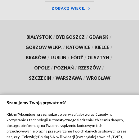
ZOBACZ WIĘCEJ
BIAŁYSTOK
/
BYDGOSZCZ
/
GDAŃSK
/
GORZÓW WLKP.
/
KATOWICE
/
KIELCE
/
KRAKÓW
/
LUBLIN
/
ŁÓDŹ
/
OLSZTYN
/
OPOLE
/
POZNAŃ
/
RZESZÓW
/
SZCZECIN
/
WARSZAWA
/
WROCŁAW
Szanujemy Twoją prywatność
Dołącz do nas:
Kliknij "Akceptuję i przechodzę do serwisu", aby wyrazić zgody na
korzystanie z technologii automatycznego śledzenia i zbierania danych,
TVP
dostęp do informacji na Twoim urządzeniu końcowym i ich
Abonament TVP
przechowywanie oraz na przetwarzanie Twoich danych osobowych przez
Regulamin TVP
nas, czyli Telewizję Polską S.A. w likwidacji (zwaną dalej również „TVP”),