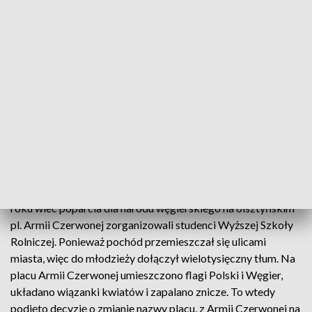
węgierską. Olsztyński starosta powiatowy Małgorzata
Chyziak podkreśliła, że istotną częścią obchodów będzie
inscenizacja olsztyńskich wydarzeń z 1956 roku. Wezmą w
niej udział studenci Studium Aktorskiego w Olsztynie,
uczniowie szkół powiatowych z Olsztynka, Biskupca i
Dobrego Miasta, jak również grupa rekonstrukcyjna
działająca przy Muzeum Techniki Wojskowej w Jonkowie.
Uroczystości zakończy koncert w Warmińsko-Mazurskiej
Filharmonii, którego wykonawcami będzie kwartet
smyczkowy z Budapesztu Accord Quartet.
Dr Waldemar Brenda przypomniał, że 30 października 1956
roku wiec poparcia dla narodu węgierskiego na olsztyńskim
pl. Armii Czerwonej zorganizowali studenci Wyższej Szkoły
Rolniczej. Ponieważ pochód przemieszczał się ulicami
miasta, więc do młodzieży dołączył wielotysięczny tłum. Na
placu Armii Czerwonej umieszczono flagi Polski i Węgier,
układano wiązanki kwiatów i zapalano znicze. To wtedy
podjęto decyzję o zmianie nazwy placu, z Armii Czerwonej na