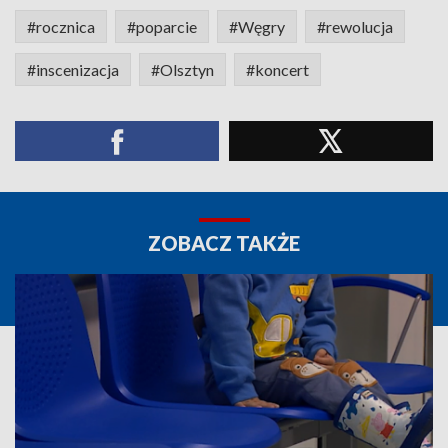
#rocznica
#poparcie
#Węgry
#rewolucja
#inscenizacja
#Olsztyn
#koncert
ZOBACZ TAKŻE