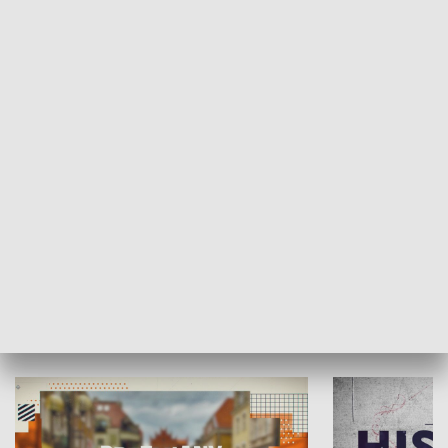
SPOŁECZEŃSTWO
Moje miejsce
Winda region
HISTORIA