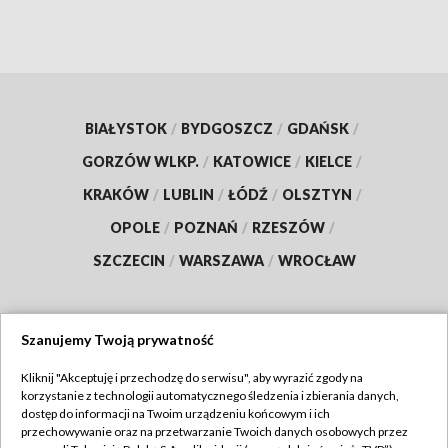
BIAŁYSTOK
/
BYDGOSZCZ
/
GDAŃSK
/
GORZÓW WLKP.
/
KATOWICE
/
KIELCE
/
KRAKÓW
/
LUBLIN
/
ŁÓDŹ
/
OLSZTYN
/
OPOLE
/
POZNAŃ
/
RZESZÓW
/
SZCZECIN
/
WARSZAWA
/
WROCŁAW
Szanujemy Twoją prywatność
Dołącz do nas:
Kliknij "Akceptuję i przechodzę do serwisu", aby wyrazić zgody na
korzystanie z technologii automatycznego śledzenia i zbierania danych,
TVP
dostęp do informacji na Twoim urządzeniu końcowym i ich
Abonament TVP
przechowywanie oraz na przetwarzanie Twoich danych osobowych przez
Regulamin TVP