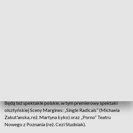
historię z kulturą ludową, muzykę z filmem i teatrem. Daje
możliwość odkrywania na nowo mało znanego sąsiada i
głębszego zrozumienia historycznych wpływów, a wszystko
to poprzez muzykę” - napisano w notce zapowiadającej
przedstawienie.
Olsztyńscy widzowie będą też mogli zobaczyć spektakl z
Budapesztu „Zjednoczenie dwóch Korei” (Joel Pommerat,
reż. Gabor Mate), Divadlo Andreja Bagara z Nitry (SK) ze
spektaklem „Hamlet jest martwy, Faust jest głodny” (Ewald
Palmetshofer, reż. Svetozar Sprusansky i Brano Holicek) oraz
MIHR Theatre z Erywania (AM) ze spektaklem „Lavash”
(Tsolak MLKE-Galstyan i Gabrielle Neuhaus).
Będą też spektakle polskie, w tym premierowy spektakl
olsztyńskiej Sceny Margines: „Single Radicals” (Michaela
Zakut'anska, reż. Martyna Łyko) oraz „Porno” Teatru
Nowego z Poznania (reż. Cezi Studniak).