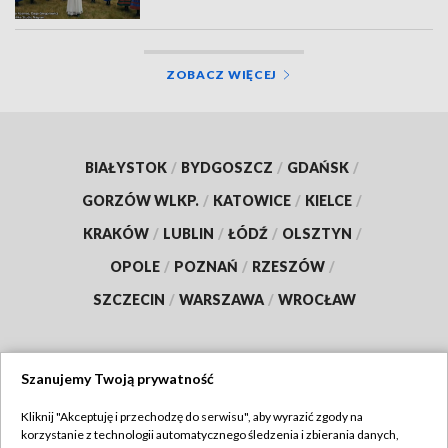
ZOBACZ WIĘCEJ
BIAŁYSTOK
/
BYDGOSZCZ
/
GDAŃSK
/
GORZÓW WLKP.
/
KATOWICE
/
KIELCE
/
KRAKÓW
/
LUBLIN
/
ŁÓDŹ
/
OLSZTYN
/
OPOLE
/
POZNAŃ
/
RZESZÓW
/
SZCZECIN
/
WARSZAWA
/
WROCŁAW
Szanujemy Twoją prywatność
Dołącz do nas:
Kliknij "Akceptuję i przechodzę do serwisu", aby wyrazić zgody na
korzystanie z technologii automatycznego śledzenia i zbierania danych,
TVP