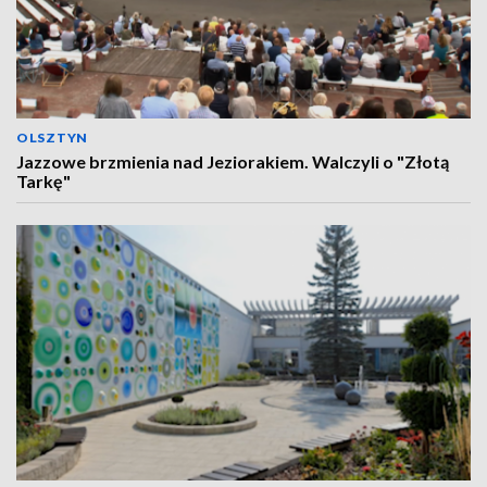
OLSZTYN
Jazzowe brzmienia nad Jeziorakiem. Walczyli o "Złotą
Tarkę"