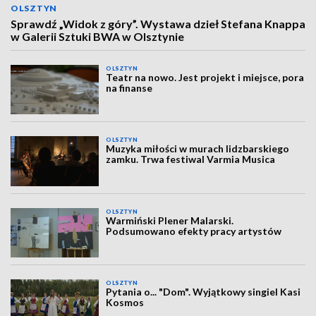
OLSZTYN
Sprawdź „Widok z góry”. Wystawa dzieł Stefana Knappa
w Galerii Sztuki BWA w Olsztynie
OLSZTYN
Teatr na nowo. Jest projekt i miejsce, pora
na finanse
OLSZTYN
Muzyka miłości w murach lidzbarskiego
zamku. Trwa festiwal Varmia Musica
OLSZTYN
Warmiński Plener Malarski.
Podsumowano efekty pracy artystów
OLSZTYN
Pytania o... "Dom". Wyjątkowy singiel Kasi
Kosmos