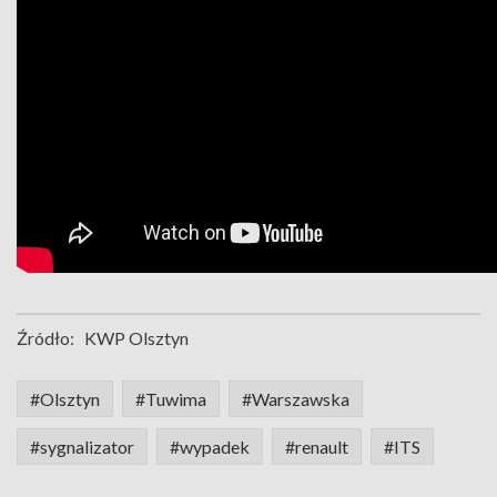
Źródło:
KWP Olsztyn
#Olsztyn
#Tuwima
#Warszawska
#sygnalizator
#wypadek
#renault
#ITS