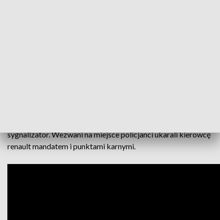
Olsztynie. Kierowca renault, który jak widać na nagraniu
bardzo się spieszył, podczas skręcania na skrzyżowaniu w
prawo, nie zachował należytej ostrożności, stracił panowanie
nad pojazdem i uderzył w sygnalizator.
W tym czasie na skrzyżowaniu w oczekiwaniu na zmianę
świateł stały inne samochody, których kierowcy nie mieli ani
czasu, ani możliwości, by uciec z „toru jazdy” nierozważnego
kierowcy. Na szczęście rozpędzone renault zatrzymało się
tuż przed nimi i nikt inny w tej sytuacji nie ucierpiał.
Uszkodzeniom uległy jedynie auto sprawcy kolizji i
sygnalizator. Wezwani na miejsce policjanci ukarali kierowcę
renault mandatem i punktami karnymi.