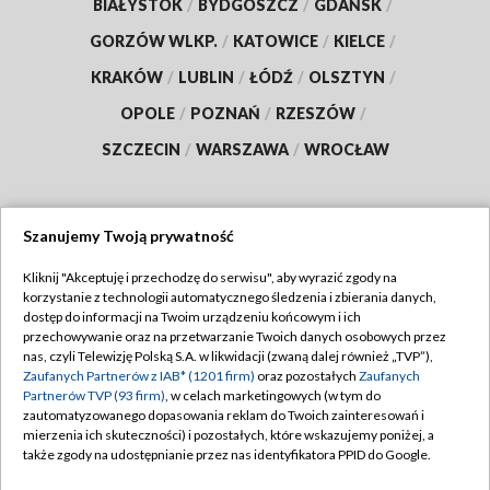
BIAŁYSTOK
/
BYDGOSZCZ
/
GDAŃSK
/
GORZÓW WLKP.
/
KATOWICE
/
KIELCE
/
KRAKÓW
/
LUBLIN
/
ŁÓDŹ
/
OLSZTYN
/
OPOLE
/
POZNAŃ
/
RZESZÓW
/
SZCZECIN
/
WARSZAWA
/
WROCŁAW
Szanujemy Twoją prywatność
Dołącz do nas:
Kliknij "Akceptuję i przechodzę do serwisu", aby wyrazić zgody na
korzystanie z technologii automatycznego śledzenia i zbierania danych,
TVP
dostęp do informacji na Twoim urządzeniu końcowym i ich
Abonament TVP
przechowywanie oraz na przetwarzanie Twoich danych osobowych przez
Regulamin TVP
nas, czyli Telewizję Polską S.A. w likwidacji (zwaną dalej również „TVP”),
Emisja w TVP
Polityka prywatności
Zaufanych Partnerów z IAB* (1201 firm)
oraz pozostałych
Zaufanych
Partnerów TVP (93 firm)
, w celach marketingowych (w tym do
Centrum informacji TVP
Moje zgody
zautomatyzowanego dopasowania reklam do Twoich zainteresowań i
mierzenia ich skuteczności) i pozostałych, które wskazujemy poniżej, a
Naziemna Telewizja Cyfrowa
Pomoc
także zgody na udostępnianie przez nas identyfikatora PPID do Google.
Sklep TVP
Biuro reklamy