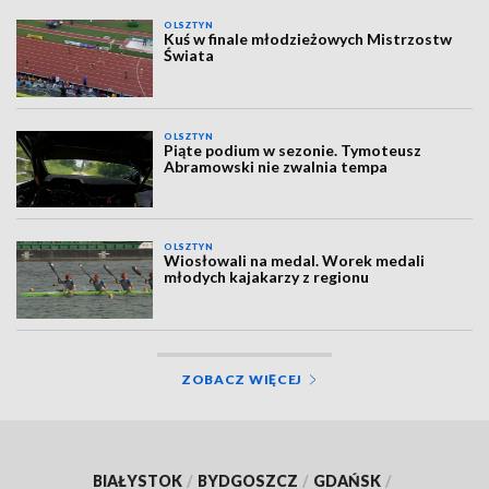
OLSZTYN
Kuś w finale młodzieżowych Mistrzostw
Świata
OLSZTYN
Piąte podium w sezonie. Tymoteusz
Abramowski nie zwalnia tempa
OLSZTYN
Wiosłowali na medal. Worek medali
młodych kajakarzy z regionu
ZOBACZ WIĘCEJ
BIAŁYSTOK
/
BYDGOSZCZ
/
GDAŃSK
/