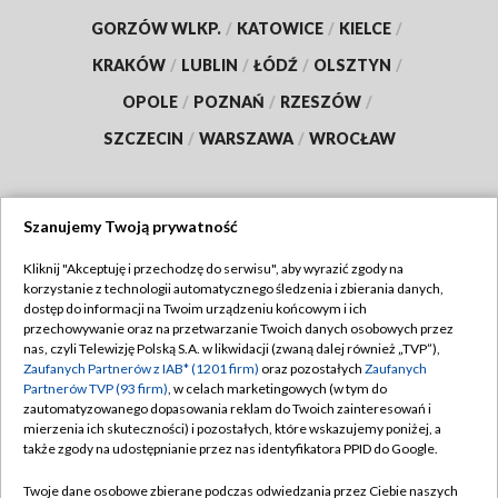
GORZÓW WLKP.
/
KATOWICE
/
KIELCE
/
KRAKÓW
/
LUBLIN
/
ŁÓDŹ
/
OLSZTYN
/
OPOLE
/
POZNAŃ
/
RZESZÓW
/
SZCZECIN
/
WARSZAWA
/
WROCŁAW
Szanujemy Twoją prywatność
Dołącz do nas:
Kliknij "Akceptuję i przechodzę do serwisu", aby wyrazić zgody na
korzystanie z technologii automatycznego śledzenia i zbierania danych,
TVP
dostęp do informacji na Twoim urządzeniu końcowym i ich
Abonament TVP
przechowywanie oraz na przetwarzanie Twoich danych osobowych przez
Regulamin TVP
nas, czyli Telewizję Polską S.A. w likwidacji (zwaną dalej również „TVP”),
Emisja w TVP
Polityka prywatności
Zaufanych Partnerów z IAB* (1201 firm)
oraz pozostałych
Zaufanych
Partnerów TVP (93 firm)
, w celach marketingowych (w tym do
Centrum informacji TVP
Moje zgody
zautomatyzowanego dopasowania reklam do Twoich zainteresowań i
mierzenia ich skuteczności) i pozostałych, które wskazujemy poniżej, a
Naziemna Telewizja Cyfrowa
Pomoc
także zgody na udostępnianie przez nas identyfikatora PPID do Google.
Sklep TVP
Biuro reklamy
Twoje dane osobowe zbierane podczas odwiedzania przez Ciebie naszych