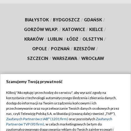
BIAŁYSTOK
/
BYDGOSZCZ
/
GDAŃSK
/
GORZÓW WLKP.
/
KATOWICE
/
KIELCE
/
KRAKÓW
/
LUBLIN
/
ŁÓDŹ
/
OLSZTYN
/
OPOLE
/
POZNAŃ
/
RZESZÓW
/
SZCZECIN
/
WARSZAWA
/
WROCŁAW
Szanujemy Twoją prywatność
Dołącz do nas:
Kliknij "Akceptuję i przechodzę do serwisu", aby wyrazić zgody na
korzystanie z technologii automatycznego śledzenia i zbierania danych,
TVP
dostęp do informacji na Twoim urządzeniu końcowym i ich
Abonament TVP
przechowywanie oraz na przetwarzanie Twoich danych osobowych przez
Regulamin TVP
nas, czyli Telewizję Polską S.A. w likwidacji (zwaną dalej również „TVP”),
Emisja w TVP
Zaufanych Partnerów z IAB* (1201 firm)
oraz pozostałych
Zaufanych
Polityka prywatności
Partnerów TVP (93 firm)
, w celach marketingowych (w tym do
Centrum informacji TVP
Moje zgody
zautomatyzowanego dopasowania reklam do Twoich zainteresowań i