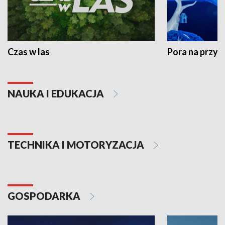
Czas w las
Pora na przyr
NAUKA I EDUKACJA
TECHNIKA I MOTORYZACJA
GOSPODARKA