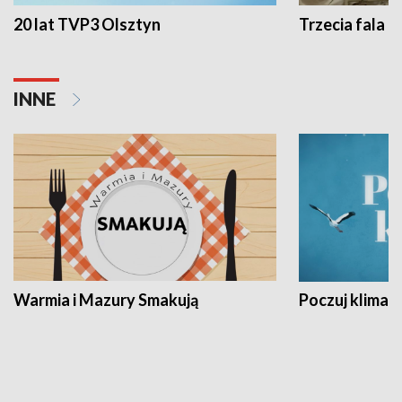
20 lat TVP3 Olsztyn
Trzecia fala -
INNE
Warmia i Mazury Smakują
Poczuj klimat