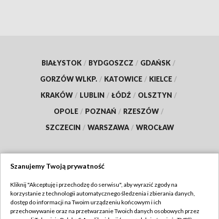
BIAŁYSTOK
/
BYDGOSZCZ
/
GDAŃSK
/
GORZÓW WLKP.
/
KATOWICE
/
KIELCE
/
KRAKÓW
/
LUBLIN
/
ŁÓDŹ
/
OLSZTYN
/
OPOLE
/
POZNAŃ
/
RZESZÓW
/
SZCZECIN
/
WARSZAWA
/
WROCŁAW
Szanujemy Twoją prywatność
Dołącz do nas:
Kliknij "Akceptuję i przechodzę do serwisu", aby wyrazić zgody na
korzystanie z technologii automatycznego śledzenia i zbierania danych,
TVP
dostęp do informacji na Twoim urządzeniu końcowym i ich
Abonament TVP
przechowywanie oraz na przetwarzanie Twoich danych osobowych przez
Regulamin TVP