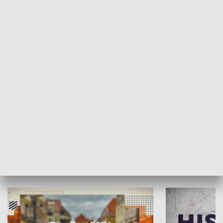
SPOŁECZEŃSTWO
Moje miejsce
Winda region
HISTORIA