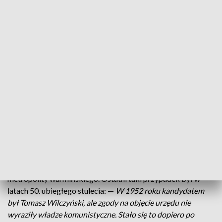
łacińskiego ingredi - wejście. To inaczej uroczyste objecie
władzy przez biskupa nad diecezją. Najważniejsze są jego
trzy elementy.
—
Po pierwsze odczytanie komunikatu nuncjatury
apostolskiej, później biskup zasiada na katedrze i otrzymuje
pastorał, czyli symbol władzy pasterskiej. Następnie jest
homagium, czyli powitanie biskupa przez różne stany
— mówi
ks. Bartłomiej Matczak, dyrektor wydziału
duszpasterskiego Kurii Warmińskiej. Msza święta potrwa do
13:30.
Historyk kościoła i dyrektor Archiwum Archidiecezji
Warmińskiej, ks. Andrzej Kopiczko przyznaje, że w historii
Warmii nie wszyscy mianowani biskupi mogli objąć urząd
metropolity warmińskiego. Ostatni taki przypadek był w
latach 50. ubiegłego stulecia: —
W 1952 roku kandydatem
był Tomasz Wilczyński, ale zgody na objęcie urzędu nie
wyraziły władze komunistyczne. Stało się to dopiero po