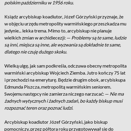
polskim październiku w 1956 roku
.
Ksiądz arcybiskup koadiutor, Józef Górzyński przyznaje, że
w objęciu urzędu metropolity warmińskiego przeszkadza mu
jedynie... lekka trema. Mimo to, arcybiskup nie planuje
wielkich zmian w archidiecezji: —
Problemy są te same, ludzie
są inni, miejsca są inne, ale wyzwania są dokładnie te same,
dlatego nie czuję dużego skoku
.
Wielką ulgę, jak sam podkreśla, odczuwa obecny metropolita
warmiński arcybiskup Wojciech Ziemba. Jutro kończy 75 lat
i przechodzi na emeryturę. Będzie drugim obok, arcybiskupa
Edmunda Piszcza, metropolitą warmińskim seniorem.
Swojemu następcy nie zamierza niczego narzucać: —
Nie ma
żadnych wytycznych i żadnych zadań, bo każdy biskup musi
rozpoznać teren oraz poznać ludzi
.
Arcybiskup koadiutor Józef Górzyński, jako biskup
pomocniczy, przez półtora roku przygotowywał się do