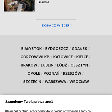
Bramie
ZOBACZ WIĘCEJ
BIAŁYSTOK
/
BYDGOSZCZ
/
GDAŃSK
/
GORZÓW WLKP.
/
KATOWICE
/
KIELCE
/
KRAKÓW
/
LUBLIN
/
ŁÓDŹ
/
OLSZTYN
/
OPOLE
/
POZNAŃ
/
RZESZÓW
/
SZCZECIN
/
WARSZAWA
/
WROCŁAW
Szanujemy Twoją prywatność
Dołącz do nas:
Kliknij "Akceptuję i przechodzę do serwisu", aby wyrazić zgody na