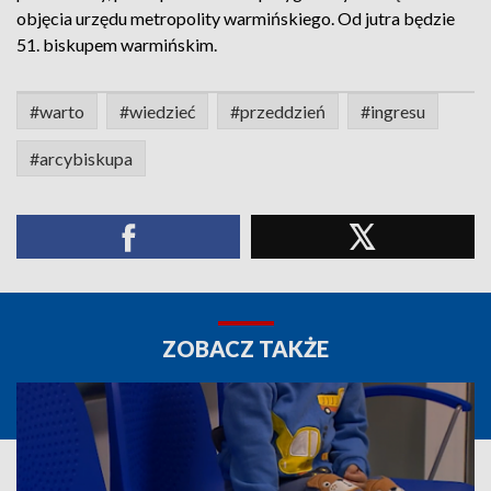
objęcia urzędu metropolity warmińskiego. Od jutra będzie
51. biskupem warmińskim.
#warto
#wiedzieć
#przeddzień
#ingresu
#arcybiskupa
ZOBACZ TAKŻE