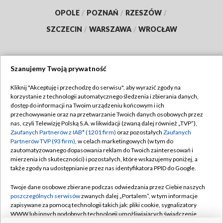
OPOLE
/
POZNAŃ
/
RZESZÓW
/
SZCZECIN
/
WARSZAWA
/
WROCŁAW
Szanujemy Twoją prywatność
Dołącz do nas:
Kliknij "Akceptuję i przechodzę do serwisu", aby wyrazić zgody na
korzystanie z technologii automatycznego śledzenia i zbierania danych,
TVP
dostęp do informacji na Twoim urządzeniu końcowym i ich
Abonament TVP
przechowywanie oraz na przetwarzanie Twoich danych osobowych przez
Regulamin TVP
nas, czyli Telewizję Polską S.A. w likwidacji (zwaną dalej również „TVP”),
Emisja w TVP
Polityka prywatności
Zaufanych Partnerów z IAB* (1201 firm)
oraz pozostałych
Zaufanych
Partnerów TVP (93 firm)
, w celach marketingowych (w tym do
Centrum informacji TVP
Moje zgody
zautomatyzowanego dopasowania reklam do Twoich zainteresowań i
mierzenia ich skuteczności) i pozostałych, które wskazujemy poniżej, a
Naziemna Telewizja Cyfrowa
Pomoc
także zgody na udostępnianie przez nas identyfikatora PPID do Google.
Sklep TVP
Biuro reklamy
Twoje dane osobowe zbierane podczas odwiedzania przez Ciebie naszych
Rada Programowa
Kontakt
poszczególnych serwisów
zwanych dalej „Portalem”, w tym informacje
zapisywane za pomocą technologii takich jak: pliki cookie, sygnalizatory
System NOS
WWW lub innych podobnych technologii umożliwiających świadczenie
dopasowanych i bezpiecznych usług, personalizację treści oraz reklam,