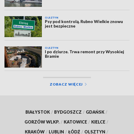
OLSZTYN
Psy pod kontrolą. Rubno Wielkie znowu
jest bezpieczne
OLSZTYN
I po dziurze. Trwa remont przy Wysokiej
Bramie
ZOBACZ WIĘCEJ
BIAŁYSTOK
/
BYDGOSZCZ
/
GDAŃSK
/
GORZÓW WLKP.
/
KATOWICE
/
KIELCE
/
KRAKÓW
/
LUBLIN
/
ŁÓDŹ
/
OLSZTYN
/