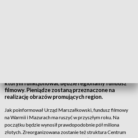
Jak poinformował Urząd Marszałkowski, fundusz filmowy na Warmii i
Mazurach ma ruszyć w przyszłym roku
Warmia i Mazury jedenastym województwem, w
którym funkcjonować będzie regionalny fundusz
filmowy. Pieniądze zostaną przeznaczone na
realizację obrazów promujących region.
Jak poinformował Urząd Marszałkowski, fundusz filmowy
na Warmii i Mazurach ma ruszyć w przyszłym roku. Na
początku będzie wynosił prawdopodobnie pół miliona
złotych. Zreorganizowana zostanie też struktura Centrum