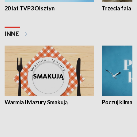
20 lat TVP3 Olsztyn
Trzecia fala -
INNE
Warmia i Mazury Smakują
Poczuj klimat