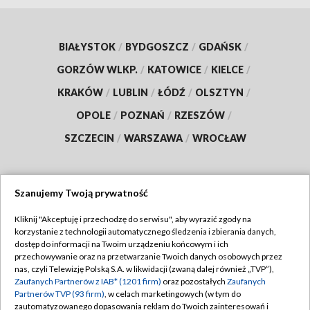
BIAŁYSTOK
/
BYDGOSZCZ
/
GDAŃSK
/
GORZÓW WLKP.
/
KATOWICE
/
KIELCE
/
KRAKÓW
/
LUBLIN
/
ŁÓDŹ
/
OLSZTYN
/
OPOLE
/
POZNAŃ
/
RZESZÓW
/
SZCZECIN
/
WARSZAWA
/
WROCŁAW
Szanujemy Twoją prywatność
Dołącz do nas:
Kliknij "Akceptuję i przechodzę do serwisu", aby wyrazić zgody na
korzystanie z technologii automatycznego śledzenia i zbierania danych,
TVP
dostęp do informacji na Twoim urządzeniu końcowym i ich
Abonament TVP
przechowywanie oraz na przetwarzanie Twoich danych osobowych przez
Regulamin TVP
nas, czyli Telewizję Polską S.A. w likwidacji (zwaną dalej również „TVP”),
Emisja w TVP
Zaufanych Partnerów z IAB* (1201 firm)
oraz pozostałych
Zaufanych
Polityka prywatności
Partnerów TVP (93 firm)
, w celach marketingowych (w tym do
Centrum informacji TVP
Moje zgody
zautomatyzowanego dopasowania reklam do Twoich zainteresowań i