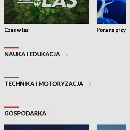
Czas w las
Pora na przyr
NAUKA I EDUKACJA
TECHNIKA I MOTORYZACJA
GOSPODARKA