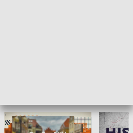
SPOŁECZEŃSTWO
Moje miejsce
Winda region
HISTORIA