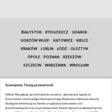
BIAŁYSTOK
/
BYDGOSZCZ
/
GDAŃSK
/
GORZÓW WLKP.
/
KATOWICE
/
KIELCE
/
KRAKÓW
/
LUBLIN
/
ŁÓDŹ
/
OLSZTYN
/
OPOLE
/
POZNAŃ
/
RZESZÓW
/
SZCZECIN
/
WARSZAWA
/
WROCŁAW
Szanujemy Twoją prywatność
Dołącz do nas:
Kliknij "Akceptuję i przechodzę do serwisu", aby wyrazić zgody na
korzystanie z technologii automatycznego śledzenia i zbierania danych,
TVP
dostęp do informacji na Twoim urządzeniu końcowym i ich
Abonament TVP
przechowywanie oraz na przetwarzanie Twoich danych osobowych przez
Regulamin TVP