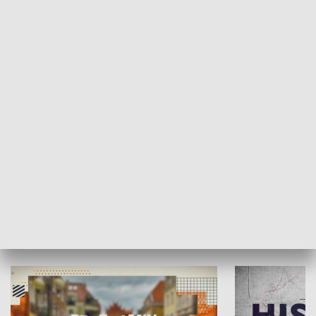
SPOŁECZEŃSTWO
Moje miejsce
Winda region
HISTORIA