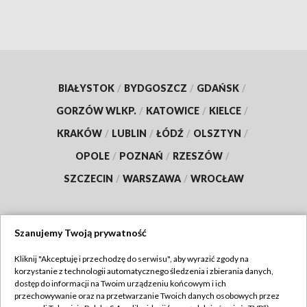
BIAŁYSTOK
/
BYDGOSZCZ
/
GDAŃSK
/
GORZÓW WLKP.
/
KATOWICE
/
KIELCE
/
KRAKÓW
/
LUBLIN
/
ŁÓDŹ
/
OLSZTYN
/
OPOLE
/
POZNAŃ
/
RZESZÓW
/
SZCZECIN
/
WARSZAWA
/
WROCŁAW
Szanujemy Twoją prywatność
Dołącz do nas:
Kliknij "Akceptuję i przechodzę do serwisu", aby wyrazić zgody na
korzystanie z technologii automatycznego śledzenia i zbierania danych,
TVP
dostęp do informacji na Twoim urządzeniu końcowym i ich
Abonament TVP
przechowywanie oraz na przetwarzanie Twoich danych osobowych przez
Regulamin TVP