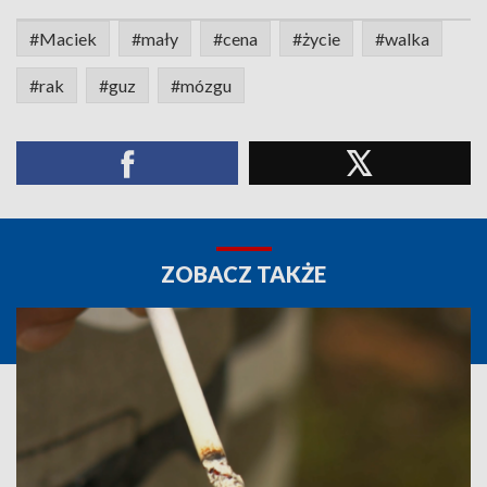
#Maciek
#mały
#cena
#życie
#walka
#rak
#guz
#mózgu
ZOBACZ TAKŻE