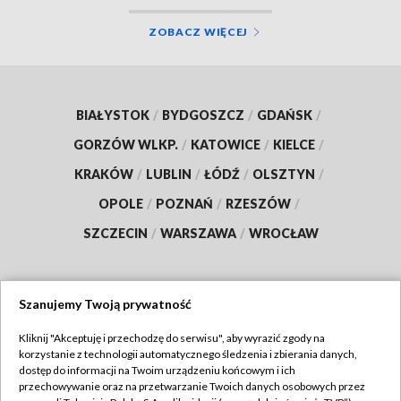
ZOBACZ WIĘCEJ
BIAŁYSTOK
/
BYDGOSZCZ
/
GDAŃSK
/
GORZÓW WLKP.
/
KATOWICE
/
KIELCE
/
KRAKÓW
/
LUBLIN
/
ŁÓDŹ
/
OLSZTYN
/
OPOLE
/
POZNAŃ
/
RZESZÓW
/
SZCZECIN
/
WARSZAWA
/
WROCŁAW
Szanujemy Twoją prywatność
Dołącz do nas:
Kliknij "Akceptuję i przechodzę do serwisu", aby wyrazić zgody na
korzystanie z technologii automatycznego śledzenia i zbierania danych,
TVP
dostęp do informacji na Twoim urządzeniu końcowym i ich
Abonament TVP
przechowywanie oraz na przetwarzanie Twoich danych osobowych przez
Regulamin TVP