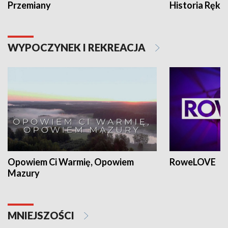
Przemiany
Historia Ręką
WYPOCZYNEK I REKREACJA
Opowiem Ci Warmię, Opowiem
RoweLOVE
Mazury
MNIEJSZOŚCI