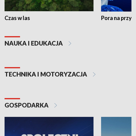
Czas w las
Pora na przyr
NAUKA I EDUKACJA
TECHNIKA I MOTORYZACJA
GOSPODARKA