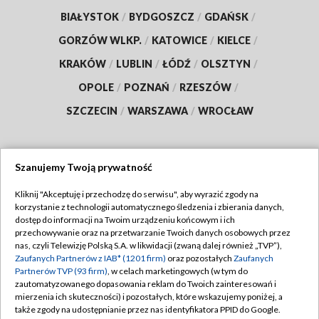
BIAŁYSTOK
/
BYDGOSZCZ
/
GDAŃSK
/
GORZÓW WLKP.
/
KATOWICE
/
KIELCE
/
KRAKÓW
/
LUBLIN
/
ŁÓDŹ
/
OLSZTYN
/
OPOLE
/
POZNAŃ
/
RZESZÓW
/
SZCZECIN
/
WARSZAWA
/
WROCŁAW
Szanujemy Twoją prywatność
Dołącz do nas:
Kliknij "Akceptuję i przechodzę do serwisu", aby wyrazić zgody na
korzystanie z technologii automatycznego śledzenia i zbierania danych,
TVP
dostęp do informacji na Twoim urządzeniu końcowym i ich
Abonament TVP
przechowywanie oraz na przetwarzanie Twoich danych osobowych przez
Regulamin TVP
nas, czyli Telewizję Polską S.A. w likwidacji (zwaną dalej również „TVP”),
Emisja w TVP
Zaufanych Partnerów z IAB* (1201 firm)
oraz pozostałych
Zaufanych
Polityka prywatności
Partnerów TVP (93 firm)
, w celach marketingowych (w tym do
Centrum informacji TVP
Moje zgody
zautomatyzowanego dopasowania reklam do Twoich zainteresowań i
mierzenia ich skuteczności) i pozostałych, które wskazujemy poniżej, a
Naziemna Telewizja Cyfrowa
Pomoc
także zgody na udostępnianie przez nas identyfikatora PPID do Google.