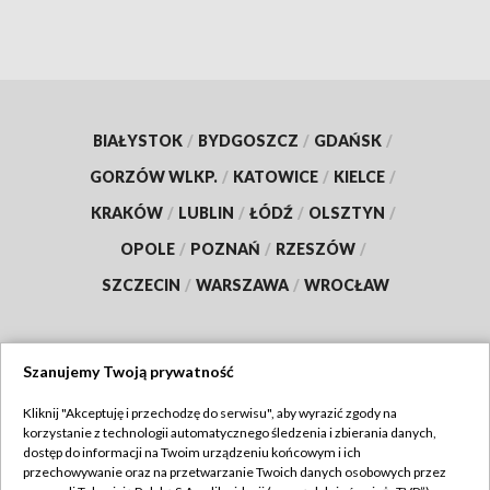
BIAŁYSTOK
/
BYDGOSZCZ
/
GDAŃSK
/
GORZÓW WLKP.
/
KATOWICE
/
KIELCE
/
KRAKÓW
/
LUBLIN
/
ŁÓDŹ
/
OLSZTYN
/
OPOLE
/
POZNAŃ
/
RZESZÓW
/
SZCZECIN
/
WARSZAWA
/
WROCŁAW
Szanujemy Twoją prywatność
Dołącz do nas:
Kliknij "Akceptuję i przechodzę do serwisu", aby wyrazić zgody na
korzystanie z technologii automatycznego śledzenia i zbierania danych,
TVP
dostęp do informacji na Twoim urządzeniu końcowym i ich
Abonament TVP
przechowywanie oraz na przetwarzanie Twoich danych osobowych przez
Regulamin TVP