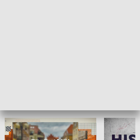
SPOŁECZEŃSTWO
Moje miejsce
Winda region
HISTORIA