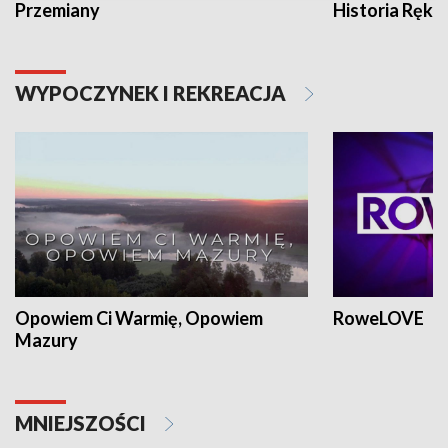
Przemiany
Historia Ręką
WYPOCZYNEK I REKREACJA
Opowiem Ci Warmię, Opowiem
RoweLOVE
Mazury
MNIEJSZOŚCI