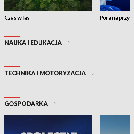
Czas w las
Pora na przyr
NAUKA I EDUKACJA
TECHNIKA I MOTORYZACJA
GOSPODARKA