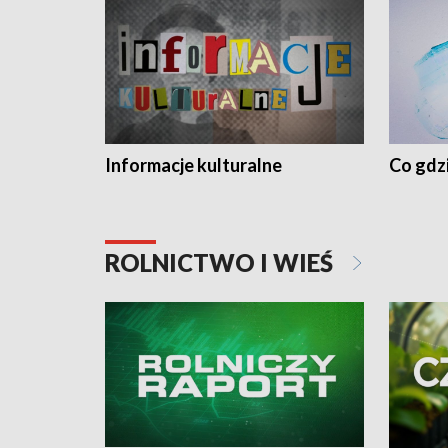
Informacje kulturalne
Co gdzi
ROLNICTWO I WIEŚ