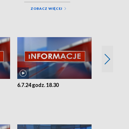
ZOBACZ WIĘCEJ
6.7.24 godz. 18.30
5.7.24 godz. 