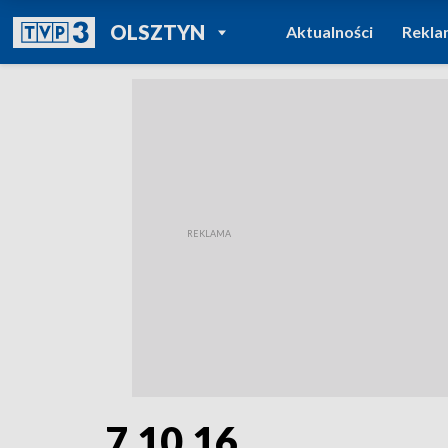
POWRÓT DO
OLSZTYN
Aktualności
Rekla
TVP REGIONY
7.10.16