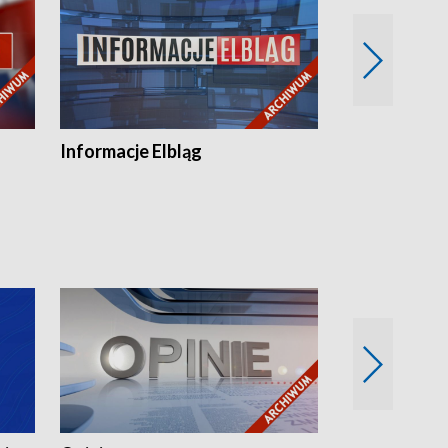
Informacje Elbląg
Wstaje nowy