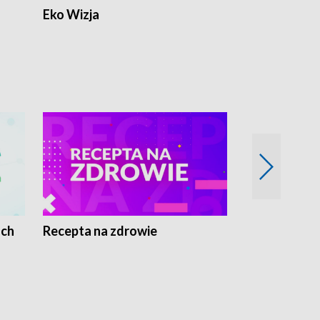
Eko Wizja
ach
Recepta na zdrowie
Wybieram z