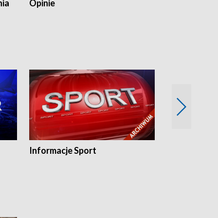
nia
Opinie
Opinie Elblą
Informacje Sport
Flesz sport