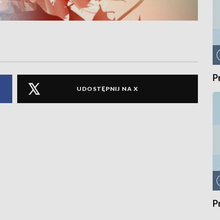
P
UDOSTĘPNIJ NA X
P