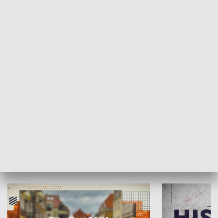
SPOŁECZEŃSTWO
Moje miejsce
Winda region
HISTORIA