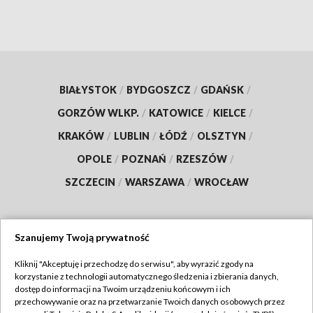
BIAŁYSTOK
/
BYDGOSZCZ
/
GDAŃSK
/
GORZÓW WLKP.
/
KATOWICE
/
KIELCE
/
KRAKÓW
/
LUBLIN
/
ŁÓDŹ
/
OLSZTYN
/
OPOLE
/
POZNAŃ
/
RZESZÓW
/
SZCZECIN
/
WARSZAWA
/
WROCŁAW
Szanujemy Twoją prywatność
Dołącz do nas:
Kliknij "Akceptuję i przechodzę do serwisu", aby wyrazić zgody na
korzystanie z technologii automatycznego śledzenia i zbierania danych,
TVP
dostęp do informacji na Twoim urządzeniu końcowym i ich
Abonament TVP
przechowywanie oraz na przetwarzanie Twoich danych osobowych przez
Regulamin TVP