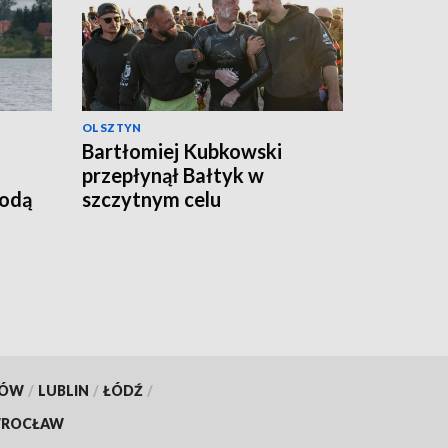
OLSZTYN
Bartłomiej Kubkowski
przepłynął Bałtyk w
godą
szczytnym celu
KÓW
/
LUBLIN
/
ŁÓDŹ
/
ROCŁAW