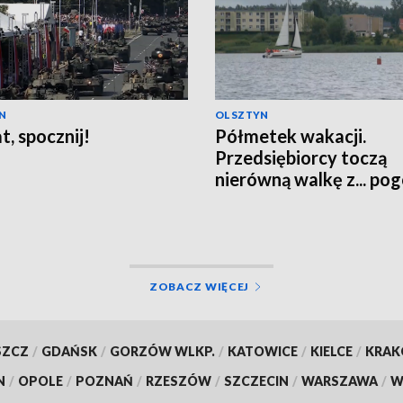
N
OLSZTYN
t, spocznij!
Półmetek wakacji.
Przedsiębiorcy toczą
nierówną walkę z... po
ZOBACZ WIĘCEJ
SZCZ
/
GDAŃSK
/
GORZÓW WLKP.
/
KATOWICE
/
KIELCE
/
KRA
N
/
OPOLE
/
POZNAŃ
/
RZESZÓW
/
SZCZECIN
/
WARSZAWA
/
W