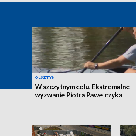
OLSZTYN
W szczytnym celu. Ekstremalne
wyzwanie Piotra Pawelczyka