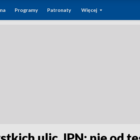
ma
Programy
Patronaty
Więcej
stkich ulic. IPN: nie od t