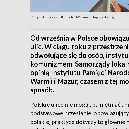
Chcą lustracji wszystkich ulic. IPN: nie od tego jesteśmy
Od września w Polsce obowiązu
ulic. W ciągu roku z przestrzen
odwołujące się do osób, instytu
komunizmem. Samorządy lokaln
opinią Instytutu Pamięci Narodo
Warmii i Mazur, czasem z tej m
sposób.
Polskie ulice nie mogą upamiętniać an
podstawowe przesłanie, obowiązujący
polskiej praktyce dotyczy to głównie