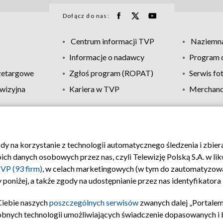
Dołącz do nas:
Centrum informacji TVP
Naziemna
Informacje o nadawcy
Program d
zetargowe
Zgłoś program (ROPAT)
Serwis fo
wizyjna
Kariera w TVP
Merchandi
Polityka prywatności
Moje zgody
Pomoc
Biuro re
ody na korzystanie z technologii automatycznego śledzenia i zbie
 danych osobowych przez nas, czyli Telewizję Polską S.A. w likw
VP (93 firm)
, w celach marketingowych (w tym do zautomatyzow
 poniżej, a także zgody na udostępnianie przez nas identyfikator
Ciebie naszych
poszczególnych serwisów
zwanych dalej „Portalem
obnych technologii umożliwiających świadczenie dopasowanych i be