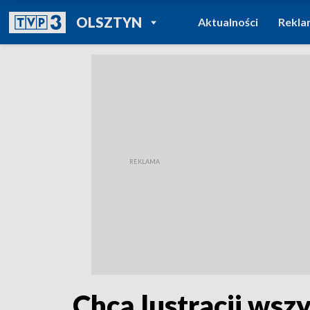
POWRÓT DO
OLSZTYN
Aktualności
Rekla
TVP REGIONY
Chcą lustracji wszy