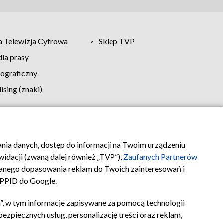
 Telewizja Cyfrowa
Sklep TVP
la prasy
tograficzny
sing (znaki)
klamy
Kontakt
rania danych, dostęp do informacji na Twoim urządzeniu
idacji (zwaną dalej również „TVP”),
Zaufanych Partnerów
anego dopasowania reklam do Twoich zainteresowań i
a PPID do Google.
”, w tym informacje zapisywane za pomocą technologii
zpiecznych usług, personalizację treści oraz reklam,