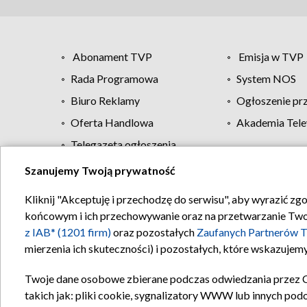
Abonament TVP
Emisja w TVP
Rada Programowa
System NOS
Biuro Reklamy
Ogłoszenie pr
Oferta Handlowa
Akademia Tele
Telegazeta ogłoszenia
Szanujemy Twoją prywatność
Regulamin TVP
Kliknij "Akceptuję i przechodzę do serwisu", aby wyrazić zg
końcowym i ich przechowywanie oraz na przetwarzanie Twoich
z IAB* (1201 firm)
oraz pozostałych
Zaufanych Partnerów T
mierzenia ich skuteczności) i pozostałych, które wskazujemy
Twoje dane osobowe zbierane podczas odwiedzania przez 
takich jak: pliki cookie, sygnalizatory WWW lub innych pod