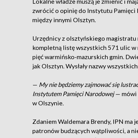
Lokalne władze muszą je zmienić i mają
zwrócić o opinię do Instytutu Pamięci
między innymi Olsztyn.
Urzędnicy z olsztyńskiego magistratu n
kompletną listę wszystkich 571 ulic w 
pięć warmińsko-mazurskich gmin. Dwie 
jak Olsztyn. Wysłały nazwy wszystkich 
—
My nie będziemy zajmować się lustracj
Instytutem Pamięci Narodowej
— mówi 
w Olszynie.
Zdaniem Waldemara Brendy, IPN ma je
patronów budzących wątpliwości, a nie