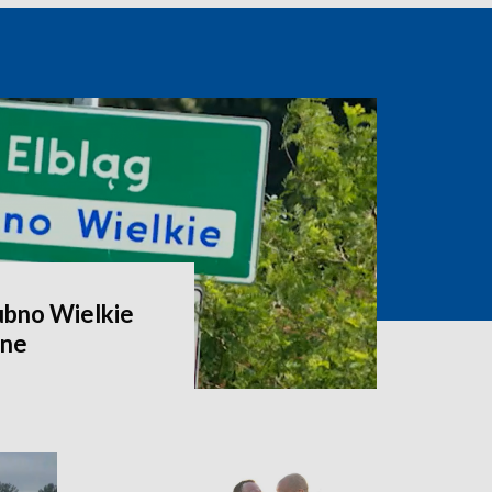
ubno Wielkie
zne