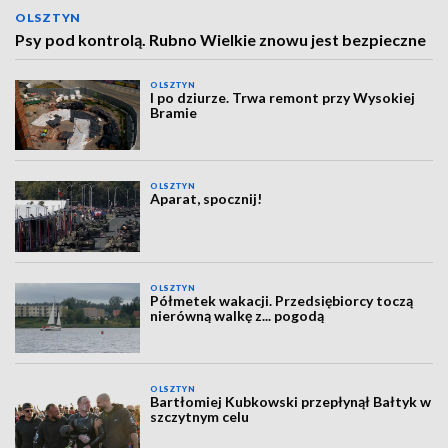
OLSZTYN
Psy pod kontrolą. Rubno Wielkie znowu jest bezpieczne
OLSZTYN
I po dziurze. Trwa remont przy Wysokiej
Bramie
OLSZTYN
Aparat, spocznij!
OLSZTYN
Półmetek wakacji. Przedsiębiorcy toczą
nierówną walkę z... pogodą
OLSZTYN
Bartłomiej Kubkowski przepłynął Bałtyk w
szczytnym celu