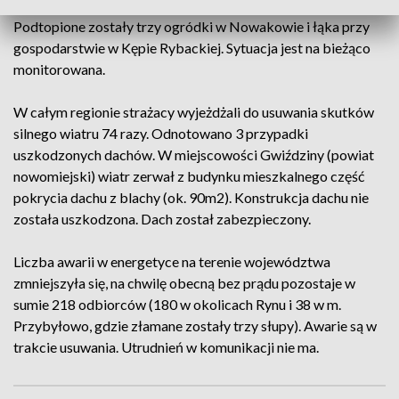
nadal obowiązuje stan pogotowia przeciwpowodziowego.
Podtopione zostały trzy ogródki w Nowakowie i łąka przy
gospodarstwie w Kępie Rybackiej. Sytuacja jest na bieżąco
monitorowana.
W całym regionie strażacy wyjeżdżali do usuwania skutków
silnego wiatru 74 razy. Odnotowano 3 przypadki
uszkodzonych dachów. W miejscowości Gwiździny (powiat
nowomiejski) wiatr zerwał z budynku mieszkalnego część
pokrycia dachu z blachy (ok. 90m2). Konstrukcja dachu nie
została uszkodzona. Dach został zabezpieczony.
Liczba awarii w energetyce na terenie województwa
zmniejszyła się, na chwilę obecną bez prądu pozostaje w
sumie 218 odbiorców (180 w okolicach Rynu i 38 w m.
Przybyłowo, gdzie złamane zostały trzy słupy). Awarie są w
trakcie usuwania. Utrudnień w komunikacji nie ma.