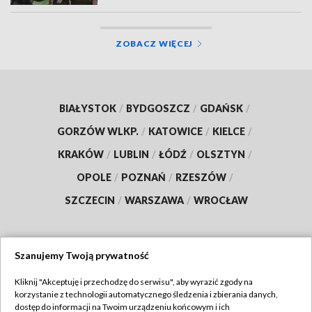
ZOBACZ WIĘCEJ
BIAŁYSTOK
/
BYDGOSZCZ
/
GDAŃSK
/
GORZÓW WLKP.
/
KATOWICE
/
KIELCE
/
KRAKÓW
/
LUBLIN
/
ŁÓDŹ
/
OLSZTYN
/
OPOLE
/
POZNAŃ
/
RZESZÓW
/
SZCZECIN
/
WARSZAWA
/
WROCŁAW
Szanujemy Twoją prywatność
Dołącz do nas:
Kliknij "Akceptuję i przechodzę do serwisu", aby wyrazić zgody na
korzystanie z technologii automatycznego śledzenia i zbierania danych,
TVP
dostęp do informacji na Twoim urządzeniu końcowym i ich