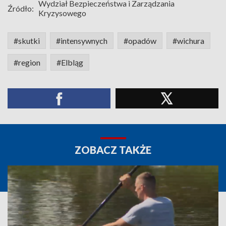
Wydział Bezpieczeństwa i Zarządzania
Źródło:
Kryzysowego
#skutki
#intensywnych
#opadów
#wichura
#region
#Elbląg
ZOBACZ TAKŻE