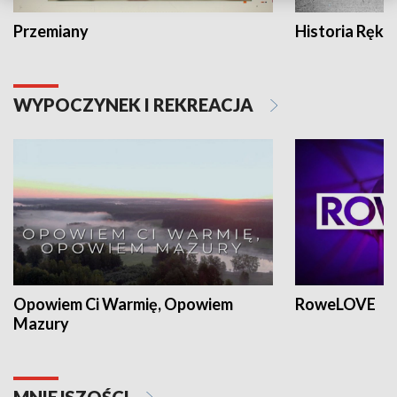
Przemiany
Historia Ręką
WYPOCZYNEK I REKREACJA
Opowiem Ci Warmię, Opowiem
RoweLOVE
Mazury
MNIEJSZOŚCI