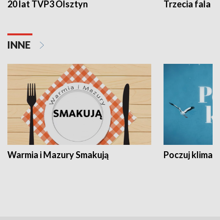
20 lat TVP3 Olsztyn
Trzecia fala -
INNE
Warmia i Mazury Smakują
Poczuj klimat