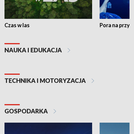
Czas w las
Pora na przyr
NAUKA I EDUKACJA
TECHNIKA I MOTORYZACJA
GOSPODARKA