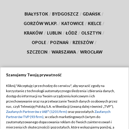
BIAŁYSTOK
/
BYDGOSZCZ
/
GDAŃSK
/
GORZÓW WLKP.
/
KATOWICE
/
KIELCE
/
KRAKÓW
/
LUBLIN
/
ŁÓDŹ
/
OLSZTYN
/
OPOLE
/
POZNAŃ
/
RZESZÓW
/
SZCZECIN
/
WARSZAWA
/
WROCŁAW
Szanujemy Twoją prywatność
Dołącz do nas:
Kliknij "Akceptuję i przechodzę do serwisu", aby wyrazić zgody na
korzystanie z technologii automatycznego śledzenia i zbierania danych,
TVP
dostęp do informacji na Twoim urządzeniu końcowym i ich
Abonament TVP
przechowywanie oraz na przetwarzanie Twoich danych osobowych przez
Regulamin TVP
nas, czyli Telewizję Polską S.A. w likwidacji (zwaną dalej również „TVP”),
Emisja w TVP
Zaufanych Partnerów z IAB* (1201 firm)
oraz pozostałych
Zaufanych
Polityka prywatności
Partnerów TVP (93 firm)
, w celach marketingowych (w tym do
Centrum informacji TVP
Moje zgody
zautomatyzowanego dopasowania reklam do Twoich zainteresowań i
mierzenia ich skuteczności) i pozostałych, które wskazujemy poniżej, a