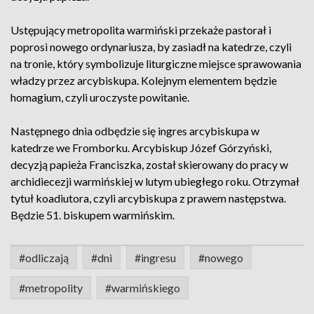
Ustępujący metropolita warmiński przekaże pastorał i
poprosi nowego ordynariusza, by zasiadł na katedrze, czyli
na tronie, który symbolizuje liturgiczne miejsce sprawowania
władzy przez arcybiskupa. Kolejnym elementem będzie
homagium, czyli uroczyste powitanie.
Następnego dnia odbędzie się ingres arcybiskupa w
katedrze we Fromborku. Arcybiskup Józef Górzyński,
decyzją papieża Franciszka, został skierowany do pracy w
archidiecezji warmińskiej w lutym ubiegłego roku. Otrzymał
tytuł koadiutora, czyli arcybiskupa z prawem następstwa.
Będzie 51. biskupem warmińskim.
#odliczają
#dni
#ingresu
#nowego
#metropolity
#warmińskiego