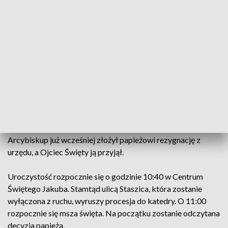
odbędzie się 15 października. Poprzedzi ją powitanie
nowego metropolity w Bałdach, 8 października. Tego dnia,
arcybiskup koadiutor Józef Górzyński, przejdzie przez
Wrota Warmii, które prowadzą do Alei Biskupów
Warmińskich. Będzie to nawiązanie do historii, kiedy to w
XVI, XVII i XVIII wieku każdy nowy biskup warmiński był
witany w tej miejscowości, która leży na granicy z Mazurami.
Piętnastego października obecny arcybiskup archidiecezji
warmińskiej Wojciech Ziemba kończy 75 lat. Zgodnie z
kościelną procedurą, to kapłański wiek emerytalny.
Arcybiskup już wcześniej złożył papieżowi rezygnację z
urzędu, a Ojciec Święty ją przyjął.
Uroczystość rozpocznie się o godzinie 10:40 w Centrum
Świętego Jakuba. Stamtąd ulicą Staszica, która zostanie
wyłączona z ruchu, wyruszy procesja do katedry. O 11:00
rozpocznie się msza święta. Na początku zostanie odczytana
decyzja papieża.