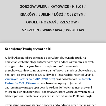
GORZÓW WLKP.
/
KATOWICE
/
KIELCE
/
KRAKÓW
/
LUBLIN
/
ŁÓDŹ
/
OLSZTYN
/
OPOLE
/
POZNAŃ
/
RZESZÓW
/
SZCZECIN
/
WARSZAWA
/
WROCŁAW
Szanujemy Twoją prywatność
Dołącz do nas:
Kliknij "Akceptuję i przechodzę do serwisu", aby wyrazić zgody na
korzystanie z technologii automatycznego śledzenia i zbierania danych,
TVP
dostęp do informacji na Twoim urządzeniu końcowym i ich
Abonament TVP
przechowywanie oraz na przetwarzanie Twoich danych osobowych przez
Regulamin TVP
nas, czyli Telewizję Polską S.A. w likwidacji (zwaną dalej również „TVP”),
Emisja w TVP
Polityka prywatności
Zaufanych Partnerów z IAB* (1201 firm)
oraz pozostałych
Zaufanych
Partnerów TVP (93 firm)
, w celach marketingowych (w tym do
Centrum informacji TVP
Moje zgody
zautomatyzowanego dopasowania reklam do Twoich zainteresowań i
mierzenia ich skuteczności) i pozostałych, które wskazujemy poniżej, a
Naziemna Telewizja Cyfrowa
Pomoc
także zgody na udostępnianie przez nas identyfikatora PPID do Google.
Sklep TVP
Biuro reklamy
Twoje dane osobowe zbierane podczas odwiedzania przez Ciebie naszych