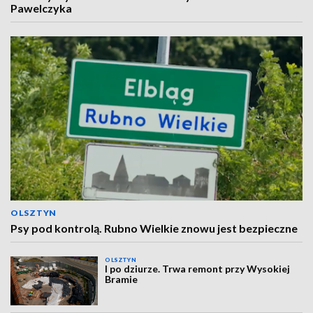
Pawelczyka
OLSZTYN
Psy pod kontrolą. Rubno Wielkie znowu jest bezpieczne
OLSZTYN
I po dziurze. Trwa remont przy Wysokiej
Bramie