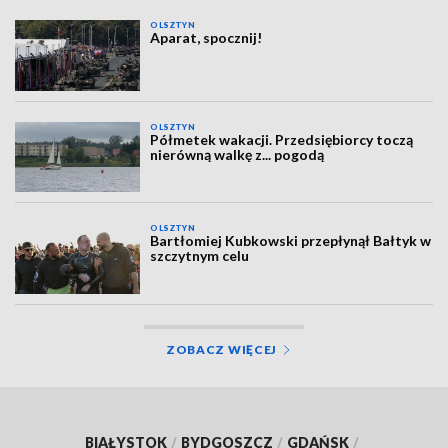
OLSZTYN
Aparat, spocznij!
OLSZTYN
Półmetek wakacji. Przedsiębiorcy toczą
nierówną walkę z... pogodą
OLSZTYN
Bartłomiej Kubkowski przepłynął Bałtyk w
szczytnym celu
ZOBACZ WIĘCEJ
BIAŁYSTOK
/
BYDGOSZCZ
/
GDAŃSK
/